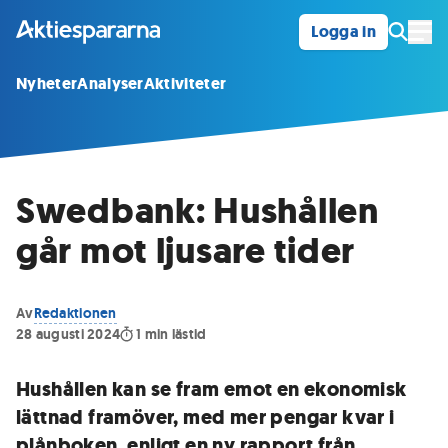
Logga in
Öpp
Nyheter
Analyser
Aktiviteter
Swedbank: Hushållen
går mot ljusare tider
Av
Redaktionen
28 augusti 2024
1
min lästid
Hushållen kan se fram emot en ekonomisk
lättnad framöver, med mer pengar kvar i
plånboken, enligt en ny rapport från