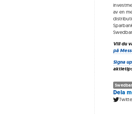
investme
av en me
distrib
Sparbank
Swedban
Vill du 
på Mess
Signa up
aktietip
Swedba
Dela m
Twitte