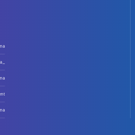
rna
na_
rna
ent
rna