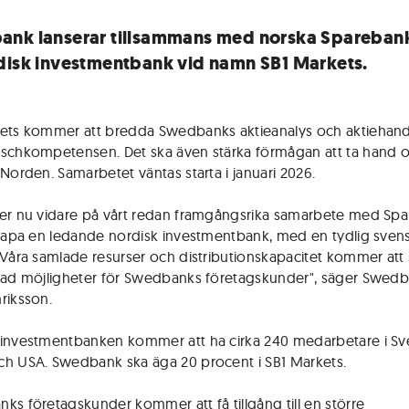
nk lanserar tillsammans med norska Sparebank
disk investmentbank vid namn SB1 Markets.
ets kommer att bredda Swedbanks aktieanalys och aktiehand
schkompetensen. Det ska även stärka förmågan att ta hand 
 Norden. Samarbetet väntas starta i januari 2026.
er nu vidare på vårt redan framgångsrika samarbete med Spa
skapa en ledande nordisk investmentbank, med en tydlig sven
 Våra samlade resurser och distributionskapacitet kommer att
rad möjligheter för Swedbanks företagskunder", säger Swed
riksson.
investmentbanken kommer att ha cirka 240 medarbetare i Sve
h USA. Swedbank ska äga 20 procent i SB1 Markets.
ks företagskunder kommer att få tillgång till en större