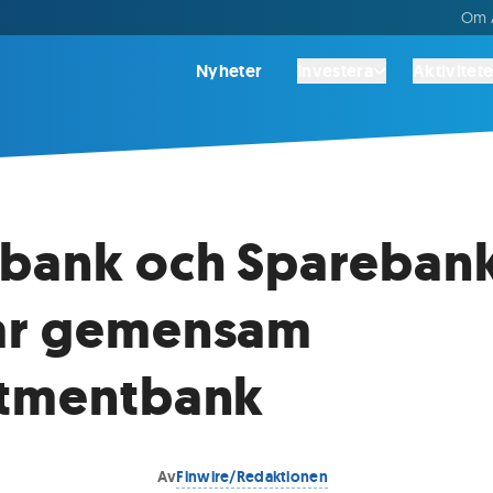
Om A
Nyheter
Investera
Aktivitete
bank och Sparebank
ar gemensam
stmentbank
Av
Finwire/Redaktionen