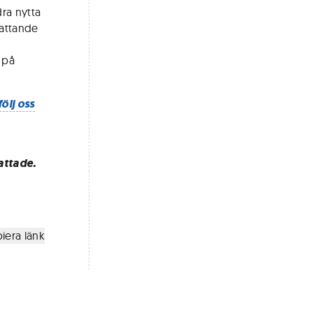
ra nytta
fattande
 på
följ oss
attade.
iera länk