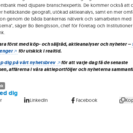
ntbank med djupare branschexpertis. De kommer också att d
r heltäckande geografi, utökad aktieanalys, samt en mer om
ution genom de båda bankernas nätverk och samarbeten med
erna", säger Bo Bengtsson, chef för Företag och Institutioner
k.
vara först med köp- och säljråd, aktieanalyser och nyheter –
enger
för utskick i realtid.
p dig på vårt nyhetsbrev
för att varje dag få de senaste
sen, affärerna i våra aktieportföljer och nyheterna sammanf
nk
ed dig
r
LinkedIn
Facebook
Kop