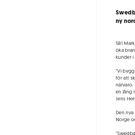
Swedba
ny nor
SB1 Mark
öka bran
kunder i
"Vi bygg
för att 
närvaro.
en lång 
Jens Hen
Den nya 
Norge oc
"Swedban