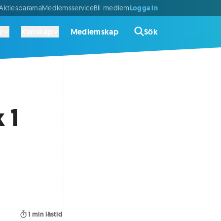
Logga in
ktiespararna
Medlemsservice
Bli medlem
r
Kunskap
Medlemskap
Sök
 1
1
min lästid