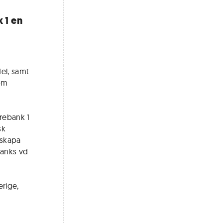
 1 en
el, samt
om
rebank 1
sk
 skapa
banks vd
rige,