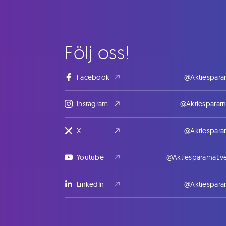
Följ oss!
Facebook
@Aktiespara
Instagram
@Aktiesparar
X
@Aktiespara
Youtube
@AktiespararnaEv
LinkedIn
@Aktiespara