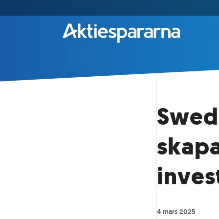
Swed
skap
inve
4 mars 2025