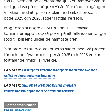
stärks. Även om bolåneräntorna sjunker framöver väntas
de ligga kvar på en högre nivå än före ränteuppgången.
Vi räknar med att priserna ökar med cirka 5 procent
både 2025 och 2026, säger Mattias Persson.
Prognosen är högre än SEB:s, som i sin senaste
konjunkturrapport också pekar på att fallande räntor ger
stöd till priserna under de närmaste åren.
”Vår prognos att bostadspriserna stiger med två procent
i år och runt fyra procent per år 2025 och 2026 verkar
fortfarande rimlig”, skriver de.
LÄS MER:
Fastighetsförmedlingen: Räntebeskedet
stärker bostadsmarknaden
LÄS MER:
SEB spår kapplöpning mellan
räntesänkningar och recessionsrisker
Bostadsmarknaden
Dela med dig