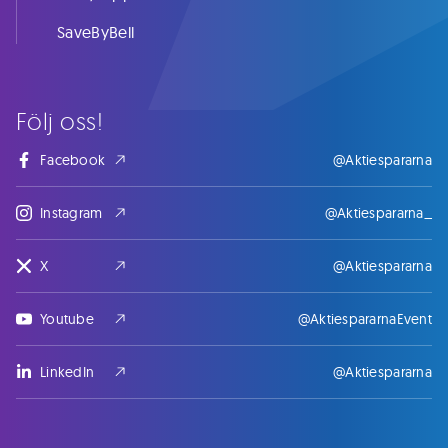
SaveByBell
Följ oss!
Facebook
@Aktiespararna
Instagram
@Aktiespararna_
X
@Aktiespararna
Youtube
@AktiespararnaEvent
LinkedIn
@Aktiespararna