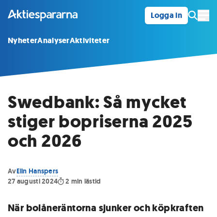
Logga in
Öpp
Nyheter
Analyser
Aktiviteter
Swedbank: Så mycket
stiger bopriserna 2025
och 2026
Av
Elin Hanspers
27 augusti 2024
2
min lästid
När bolåneräntorna sjunker och köpkraften