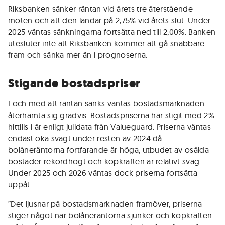
Riksbanken sänker räntan vid årets tre återstående
möten och att den landar på 2,75% vid årets slut. Under
2025 väntas sänkningarna fortsätta ned till 2,00%. Banken
utesluter inte att Riksbanken kommer att gå snabbare
fram och sänka mer än i prognoserna.
Stigande bostadspriser
I och med att räntan sänks väntas bostadsmarknaden
återhämta sig gradvis. Bostadspriserna har stigit med 2%
hittills i år enligt julidata från Valueguard. Priserna väntas
endast öka svagt under resten av 2024 då
bolåneräntorna fortfarande är höga, utbudet av osålda
bostäder rekordhögt och köpkraften är relativt svag.
Under 2025 och 2026 väntas dock priserna fortsätta
uppåt.
”Det ljusnar på bostadsmarknaden framöver, priserna
stiger något när bolåneräntorna sjunker och köpkraften