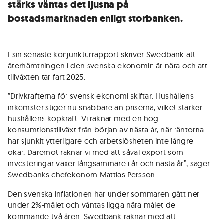
stärks väntas det ljusna på
bostadsmarknaden enligt storbanken.
I sin senaste konjunkturrapport skriver Swedbank att
återhämtningen i den svenska ekonomin är nära och att
tillväxten tar fart 2025.
”Drivkrafterna för svensk ekonomi skiftar. Hushållens
inkomster stiger nu snabbare än priserna, vilket stärker
hushållens köpkraft. Vi räknar med en hög
konsumtionstillväxt från början av nästa år, när räntorna
har sjunkit ytterligare och arbetslösheten inte längre
ökar. Däremot räknar vi med att såväl export som
investeringar växer långsammare i år och nästa år”, säger
Swedbanks chefekonom Mattias Persson.
Den svenska inflationen har under sommaren gått ner
under 2%-målet och väntas ligga nära målet de
kommande två åren. Swedbank räknar med att