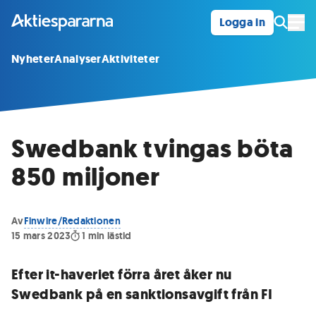
Logga in
Öpp
Nyheter
Analyser
Aktiviteter
Swedbank tvingas böta
850 miljoner
Av
Finwire/Redaktionen
15 mars 2023
1
min lästid
Efter it-haveriet förra året åker nu
Swedbank på en sanktionsavgift från FI