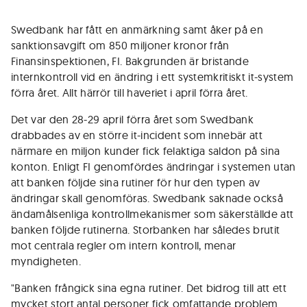
Swedbank har fått en anmärkning samt åker på en
sanktionsavgift om 850 miljoner kronor från
Finansinspektionen, FI. Bakgrunden är bristande
internkontroll vid en ändring i ett systemkritiskt it-system
förra året. Allt härrör till haveriet i april förra året.
Det var den 28-29 april förra året som Swedbank
drabbades av en större it-incident som innebär att
närmare en miljon kunder fick felaktiga saldon på sina
konton. Enligt FI genomfördes ändringar i systemen utan
att banken följde sina rutiner för hur den typen av
ändringar skall genomföras. Swedbank saknade också
ändamålsenliga kontrollmekanismer som säkerställde att
banken följde rutinerna. Storbanken har således brutit
mot centrala regler om intern kontroll, menar
myndigheten.
"Banken frångick sina egna rutiner. Det bidrog till att ett
mycket stort antal personer fick omfattande problem