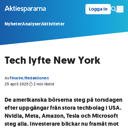
Logga in
Öpp
Nyheter
Analyser
Aktiviteter
Tech lyfte New York
Av
Finwire/Redaktionen
25 april 2025
2
min lästid
De amerikanska börserna steg på torsdagen
efter uppgångar från stora techbolag i USA.
Nvidia, Meta, Amazon, Tesla och Microsoft
steg alla. Investerare blickar nu framåt mot