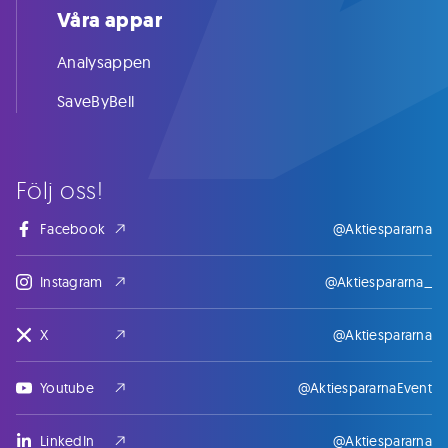
Våra appar
Analysappen
SaveByBell
Följ oss!
Facebook
@Aktiespararna
Instagram
@Aktiespararna_
X
@Aktiespararna
Youtube
@AktiespararnaEvent
LinkedIn
@Aktiespararna