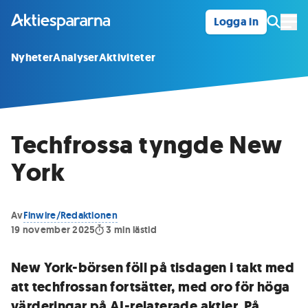
Logga in
Öpp
Nyheter
Analyser
Aktiviteter
Techfrossa tyngde New
York
Av
Finwire/Redaktionen
19 november 2025
3
min lästid
New York-börsen föll på tisdagen i takt med
att techfrossan fortsätter, med oro för höga
värderingar på AI-relaterade aktier. På