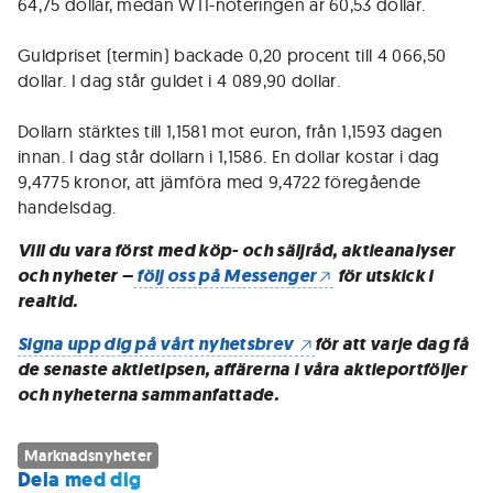
64,75 dollar, medan WTI-noteringen är 60,53 dollar.
Guldpriset (termin) backade 0,20 procent till 4 066,50
dollar. I dag står guldet i 4 089,90 dollar.
Dollarn stärktes till 1,1581 mot euron, från 1,1593 dagen
innan. I dag står dollarn i 1,1586. En dollar kostar i dag
9,4775 kronor, att jämföra med 9,4722 föregående
handelsdag.
Vill du vara först med köp- och säljråd, aktieanalyser
och nyheter –
följ oss på Messenger
för utskick i
realtid.
Signa upp dig på vårt nyhetsbrev
för att varje dag få
de senaste aktietipsen, affärerna i våra aktieportföljer
och nyheterna sammanfattade.
Marknadsnyheter
Dela med dig