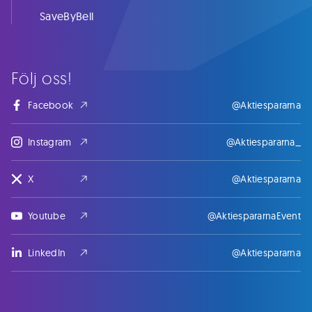
SaveByBell
Följ oss!
Facebook
@Aktiespararna
Instagram
@Aktiespararna_
X
@Aktiespararna
Youtube
@AktiespararnaEvent
LinkedIn
@Aktiespararna