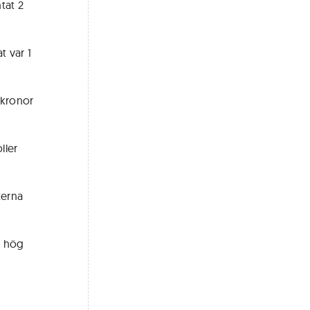
tat 2
t var 1
 kronor
ller
terna
l hög