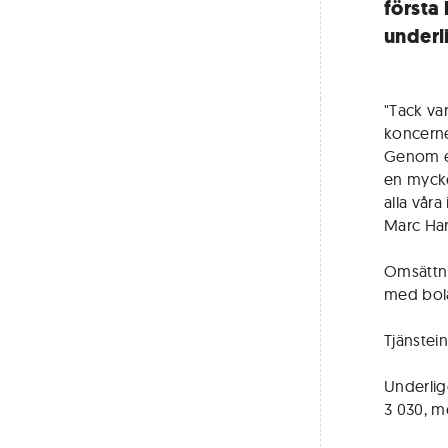
första
underl
"Tack va
koncerne
Genom en
en mycke
alla våra
Marc Har
Omsättnin
med bola
Tjänstein
Underligg
3 030, m