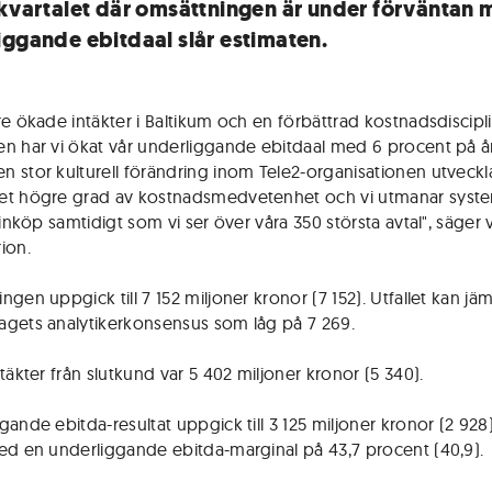
 kvartalet där omsättningen är under förväntan
iggande ebitdaal slår estimaten.
re ökade intäkter i Baltikum och en förbättrad kostnadsdiscipli
n har vi ökat vår underliggande ebitdaal med 6 procent på år
 stor kulturell förändring inom Tele2-organisationen utveckl
t högre grad av kostnadsmedvetenhet och vi utmanar syste
 inköp samtidigt som vi ser över våra 350 största avtal", säger
ion.
gen uppgick till 7 152 miljoner kronor (7 152). Utfallet kan jä
gets analytikerkonsensus som låg på 7 269.
täkter från slutkund var 5 402 miljoner kronor (5 340).
ande ebitda-resultat uppgick till 3 125 miljoner kronor (2 928)
ed en underliggande ebitda-marginal på 43,7 procent (40,9).