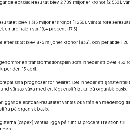
gande ebitdaal-resultat blev 2 709 miljoner kronor (2 550), vän
sultatet blev 1 315 miljoner kronor (1 250), väntat rörelseresulta
lsemarginalen var 18,4 procent (17,5).
t efter skatt blev 875 miljoner kronor (833), och per aktie 1,26
genomför en transformationsplan som innebär att över 450 ro
t per den 15 april.
prepar sina prognoser för helåret. Det innebär att tjänsteintäk
kund väntas växa med ett lågt ensiffrigt tal på organisk basis.
rliggande ebitdaal-resultatet väntas öka från en medelhög til
 siffra på organisk basis.
gifterna (capex) väntas ligga på runt 13 procent i relation till
ingen.