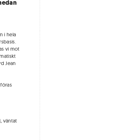
 medan
n i hela
sbasis.
as vi mot
matiskt
 vd Jean
mföras
, väntat