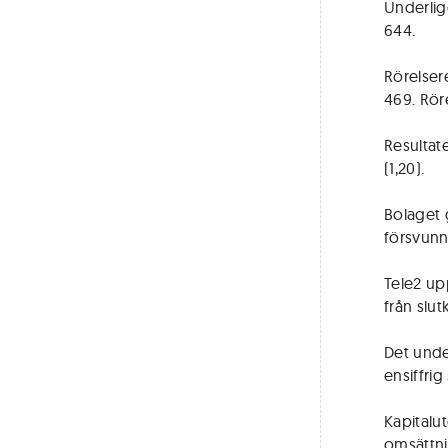
Underlig
644.
Rörelsere
469. Röre
Resultate
(1,20).
Bolaget 
försvunni
Tele2 up
från slut
Det unde
ensiffrig
Kapitalut
omsättn