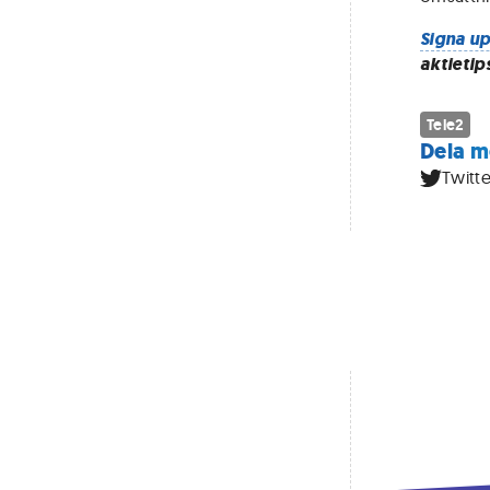
Signa up
aktietip
Tele2
Dela m
Twitte