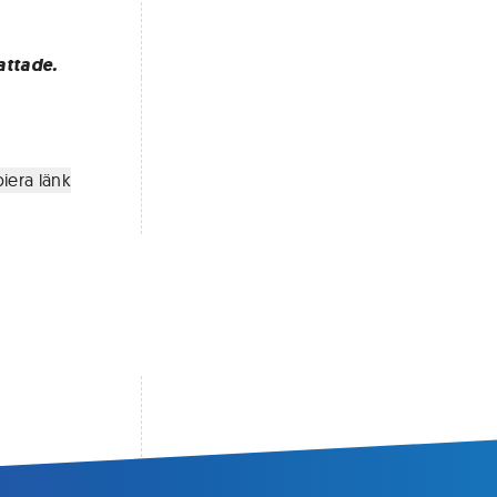
attade.
iera länk