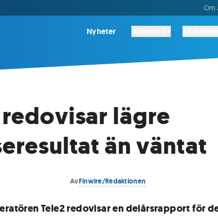
Om A
Nyheter
Investera
Aktivitete
 redovisar lägre
seresultat än väntat
Av
Finwire/Redaktionen
eratören Tele2 redovisar en delårsrapport för d