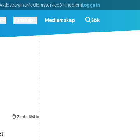
Logga in
ktiespararna
Medlemsservice
Bli medlem
r
Kunskap
Medlemskap
Sök
2
min lästid
et