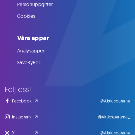
Personuppgifter
Cookies
Våra appar
Analysappen
SaveByBell
Följ oss!
Facebook
@Aktiespararna
Instagram
@Aktiespararna_
X
@Aktiespararna