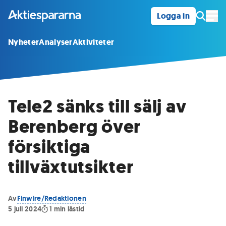
Logga in
Öpp
Nyheter
Analyser
Aktiviteter
Tele2 sänks till sälj av
Berenberg över
försiktiga
tillväxtutsikter
Av
Finwire/Redaktionen
5 juli 2024
1
min lästid