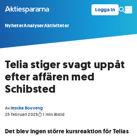
Logga in
Öpp
Nyheter
Analyser
Aktiviteter
Telia stiger svagt uppåt
efter affären med
Schibsted
Av
Jessika Bouveng
25 februari 2025
1
min lästid
Det blev ingen större kursreaktion för Telias