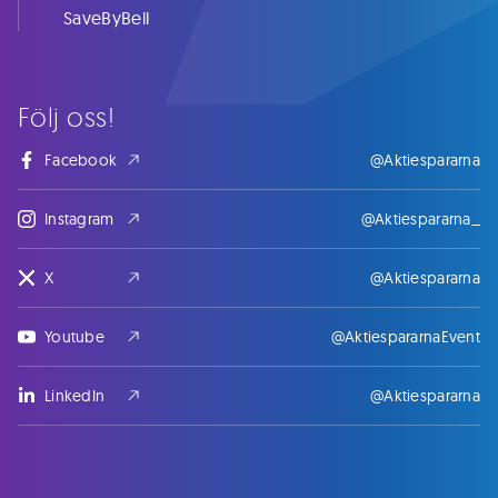
SaveByBell
Följ oss!
Facebook
@Aktiespararna
Instagram
@Aktiespararna_
X
@Aktiespararna
Youtube
@AktiespararnaEvent
LinkedIn
@Aktiespararna