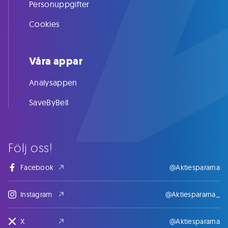
Personuppgifter
Cookies
Våra appar
Analysappen
SaveByBell
Följ oss!
Facebook
@Aktiespararna
Instagram
@Aktiespararna_
X
@Aktiespararna