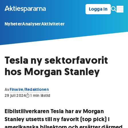
Logga in
Öpp
Nyheter
Analyser
Aktiviteter
Tesla ny sektorfavorit
hos Morgan Stanley
Av
Finwire/Redaktionen
29 juli 2024
1
min lästid
Elbilstillverkaren Tesla har av Morgan
Stanley utsetts till ny favorit (top pick) i
amerikanska bilsektorn och ersätter därmed