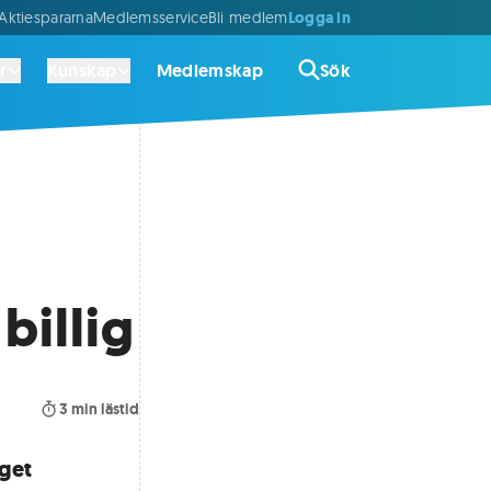
Logga in
ktiespararna
Medlemsservice
Bli medlem
r
Kunskap
Medlemskap
Sök
billig
3
min lästid
aget