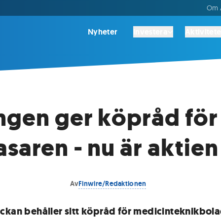
Om A
Nyheter
Investera
Aktivitete
ngen ger köpråd för
saren - nu är aktien 
Av
Finwire/Redaktionen
ckan behåller sitt köpråd för medicinteknikbol