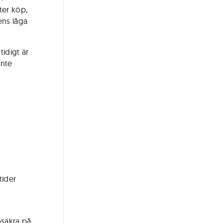
ter köp,
ens låga
tidigt är
inte
tider
osäkra på