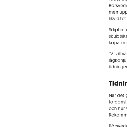
Börsveck
men uppm
likviditet.
Sdiptech
skuldsät
köpa i n
"Vi vill
lågkonjun
tidninge
Tidni
När det 
fordonsin
och hur v
Rekommen
Börsveck