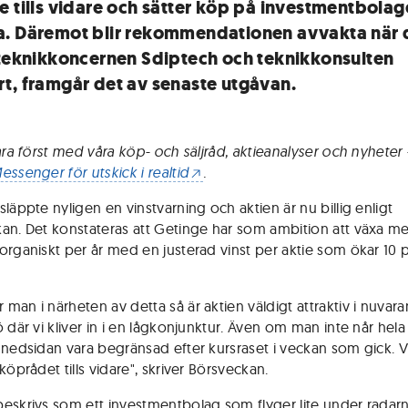
e tills vidare och sätter köp på investmentbolag
. Däremot blir rekommendationen avvakta när 
 teknikkoncernen Sdiptech och teknikkonsulten
t, framgår det av senaste utgåvan.
vara först med våra köp- och säljråd, aktieanalyser och nyheter
essenger för utskick i realtid
.
läppte nyligen en vinstvarning och aktien är nu billig enligt
an. Det konstateras att Getinge har som ambition att växa m
organiskt per år med en justerad vinst per aktie som ökar 10 
man i närheten av detta så är aktien väldigt attraktiv i nuvar
ö där vi kliver in i en lågkonjunktur. Även om man inte når hel
 nedsidan vara begränsad efter kursraset i veckan som gick. V
köprådet tills vidare", skriver Börsveckan.
eskrivs som ett investmentbolag som flyger lite under radarn