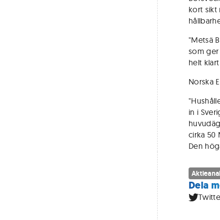
kort sik
hållbarh
"Metsä B
som ger e
helt klar
Norska E
"Hushåll
in i Sve
huvudäga
cirka 50
Den höga
Aktieana
Dela m
Twitte