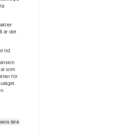
ta
aktier
å är det
l tid.
pansion
tal som
tier för
nuläget.
n.
iera länk