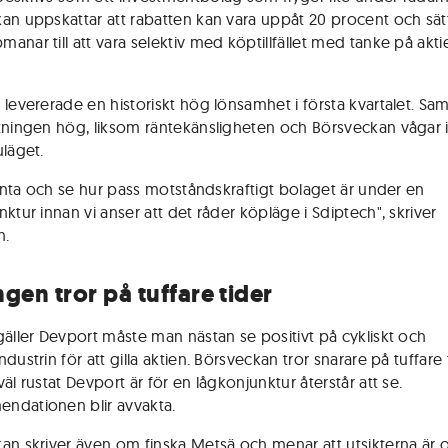
an uppskattar att rabatten kan vara uppåt 20 procent och sät
anar till att vara selektiv med köptillfället med tanke på akti
 levererade en historiskt hög lönsamhet i första kvartalet. Sam
tningen hög, liksom räntekänsligheten och Börsveckan vågar 
uläget.
 vänta och se hur pass motståndskraftigt bolaget är under en
ktur innan vi anser att det råder köpläge i Sdiptech", skriver
n.
ngen tror på tuffare tider
gäller Devport måste man nästan se positivt på cykliskt och
dustrin för att gilla aktien. Börsveckan tror snarare på tuffare 
äl rustat Devport är för en lågkonjunktur återstår att se.
dationen blir avvakta.
an skriver även om finska Metsä och menar att utsikterna är 