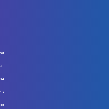
rna
na_
rna
ent
rna