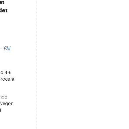
et
det
 –
följ
ed 4-6
procent
ande
a vägen
i
.