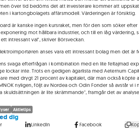
t men över tid bedöms det att investerare kommer att uppskat
eten i kartongbolagets affärsmodell. Värderingen är försiktig.
oard är kanske ingen kursraket, men för den som söker efter 
xponering mot hållbara industrier, och till en låg värdering, s
t ett intressant val", skriver Börsveckan.
lektroimportøren anses vara ett intressant bolag men det är fe
ens svaga efterfrågan i kombination med en lite feltajmad ex
rige lockar inte. Trots en gedigen ägarlista med Aeternum Capi
re med drygt 21 procent av kapitalet, där man också köpte ak
 MNOK nyligen, följt av Nordea och Odin Fonder så avstår vi i 
 skuldsättningen är lite skrämmande", framgår det av analyse
lyser
Aktietips
ed dig
r
LinkedIn
Facebook
Kop