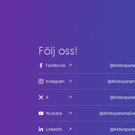
Följ oss!
Facebook
@Aktiespara
Instagram
@Aktiesparar
X
@Aktiespara
Youtube
@AktiespararnaEv
LinkedIn
@Aktiespara