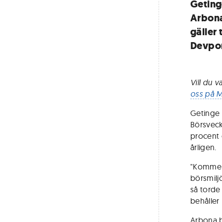
Geting
Arbona
gäller
Devpor
Vill du 
oss på M
Getinge s
Börsveck
procent 
årligen.
"Kommer 
börsmilj
så torde
behåller 
Arbona b