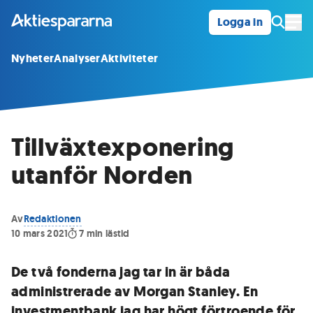
Logga in
Öpp
Nyheter
Analyser
Aktiviteter
Tillväxtexponering
utanför Norden
Av
Redaktionen
10 mars 2021
7
min lästid
De två fonderna jag tar in är båda
administrerade av Morgan Stanley. En
investmentbank jag har högt förtroende för