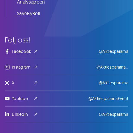
Analysappen
SaveByBell
Följ oss!
Facebook
@Aktiespararna
Instagram
@Aktiespararna_
X
@Aktiespararna
Youtube
@AktiespararnaEvent
LinkedIn
@Aktiespararna