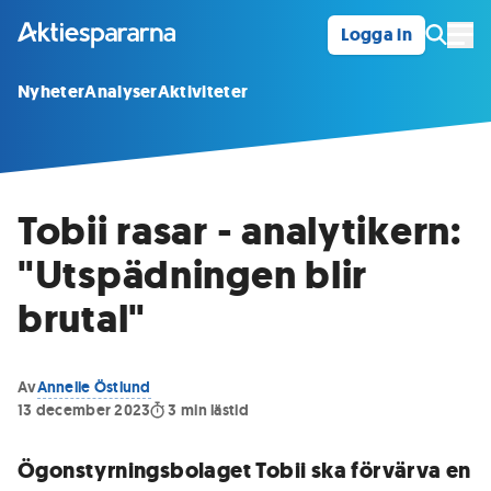
Logga in
Öpp
Nyheter
Analyser
Aktiviteter
Tobii rasar - analytikern:
"Utspädningen blir
brutal"
Av
Annelie Östlund
13 december 2023
3
min lästid
Ögonstyrningsbolaget Tobii ska förvärva en