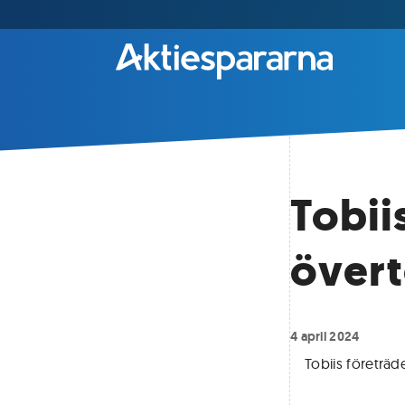
Tobii
över
4 april 2024
Tobiis företräd