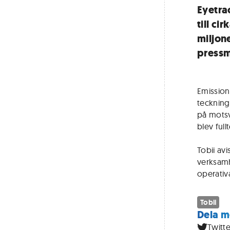
Eyetra
till ci
miljon
press
Emission
teckning
på motsv
blev ful
Tobii av
verksamh
operativ
Tobii
Dela m
Twitte