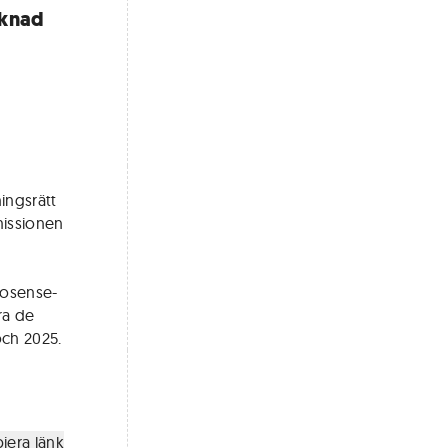
cknad
ingsrätt
missionen
tosense-
ra de
ch 2025.
iera länk