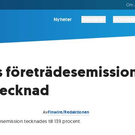
Om A
Nyheter
Investera
Aktivitete
s företrädesemissio
tecknad
Av
Finwire/Redaktionen
esemission tecknades till 139 procent
.