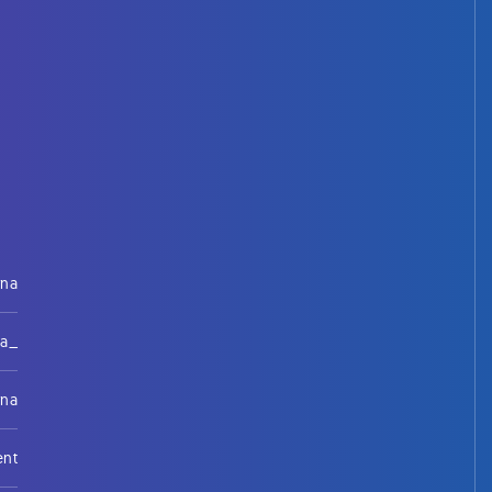
rna
na_
rna
ent