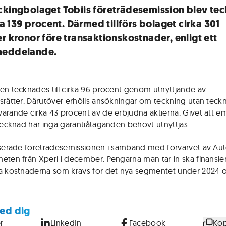
ckingbolaget Tobiis företrädesemission blev te
rka 139 procent. Därmed tillförs bolaget cirka 301
er kronor före transaktionskostnader, enligt ett
meddelande.
en tecknades till cirka 96 procent genom utnyttjande av
srätter. Därutöver erhölls ansökningar om teckning utan teckn
arande cirka 43 procent av de erbjudna aktierna. Givet att e
ltecknad har inga garantiåtaganden behövt utnyttjas.
iserade företrädesemissionen i samband med förvärvet av Au
eten från Xperi i december. Pengarna man tar in ska finansie
a kostnaderna som krävs för det nya segmentet under 2024 o
ed dig
r
LinkedIn
Facebook
Kop