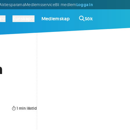
Logga in
ktiespararna
Medlemsservice
Bli medlem
r
Kunskap
Medlemskap
Sök
n
1
min lästid