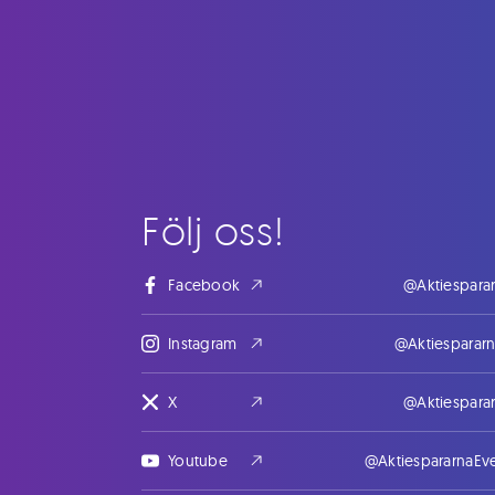
Följ oss!
Facebook
@Aktiespara
Instagram
@Aktiesparar
X
@Aktiespara
Youtube
@AktiespararnaEv