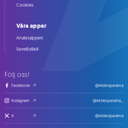
Cookies
Våra appar
Analysappen
SaveByBell
Följ oss!
Facebook
@Aktiespararna
Instagram
@Aktiespararna_
X
@Aktiespararna