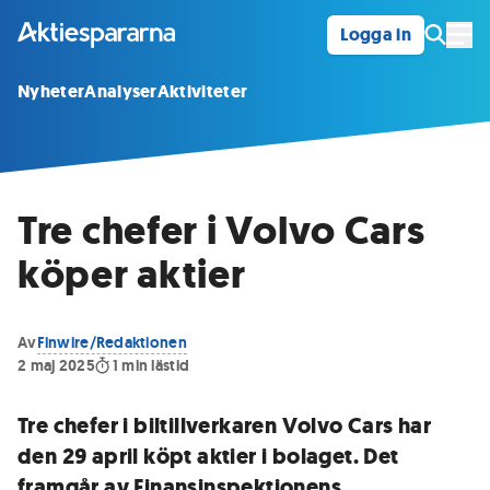
Logga in
Öpp
Nyheter
Analyser
Aktiviteter
Tre chefer i Volvo Cars
köper aktier
Av
Finwire/Redaktionen
2 maj 2025
1
min lästid
Tre chefer i biltillverkaren Volvo Cars har
den 29 april köpt aktier i bolaget. Det
framgår av Finansinspektionens