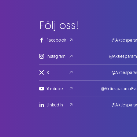
Följ oss!
Facebook
@Aktiespara
Instagram
@Aktiesparar
X
@Aktiespara
Youtube
@AktiespararnaEv
LinkedIn
@Aktiespara