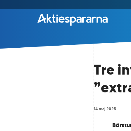
Tre i
”extr
14 maj 2025
Börstu