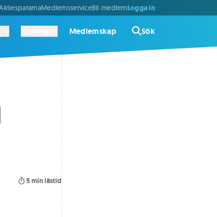
Logga in
ktiespararna
Medlemsservice
Bli medlem
r
Kunskap
Medlemskap
Sök
d
5
min lästid