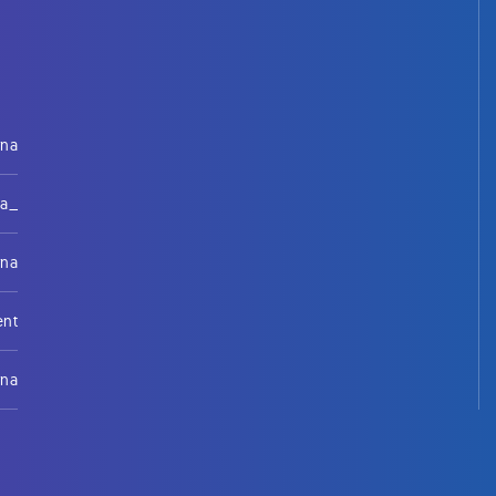
rna
na_
rna
ent
rna