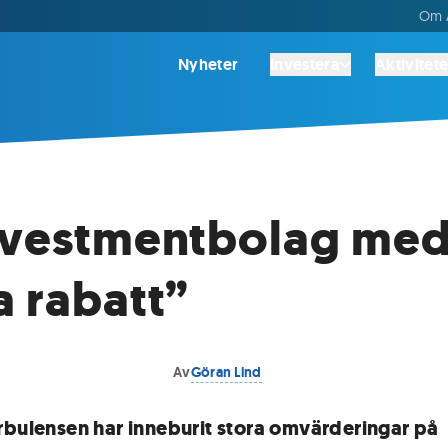
Om A
Nyheter
Investera
Aktivitete
nvestmentbolag me
a rabatt”
Av
Göran Lind
rbulensen har inneburit stora omvärderingar på