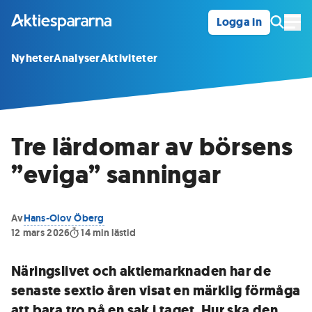
Logga in
Öpp
Nyheter
Analyser
Aktiviteter
Tre lärdomar av börsens
”eviga” sanningar
Av
Hans-Olov Öberg
12 mars 2026
14
min lästid
Näringslivet och aktiemarknaden har de
senaste sextio åren visat en märklig förmåga
att bara tro på en sak i taget. Hur ska den