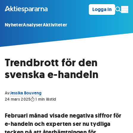
Logga in
Öpp
Nyheter
Analyser
Aktiviteter
Trendbrott för den
svenska e-handeln
Av
Jessika Bouveng
24 mars 2025
1
min lästid
Februari månad visade negativa siffror för
e-handeln och experten ser nu tydliga
tecken på att återhämtningen för