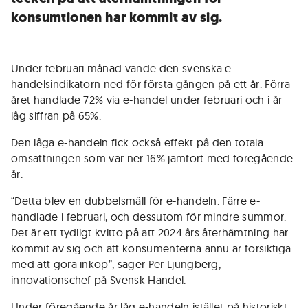
konsumtionen har kommit av sig.
Under februari månad vände den svenska e-
handelsindikatorn ned för första gången på ett år. Förra
året handlade 72% via e-handel under februari och i år
låg siffran på 65%.
Den låga e-handeln fick också effekt på den totala
omsättningen som var ner 16% jämfört med föregående
år.
“Detta blev en dubbelsmäll för e-handeln. Färre e-
handlade i februari, och dessutom för mindre summor.
Det är ett tydligt kvitto på att 2024 års återhämtning har
kommit av sig och att konsumenterna ännu är försiktiga
med att göra inköp”, säger Per Ljungberg,
innovationschef på Svensk Handel.
Under föregående år låg e-handeln istället på historiskt