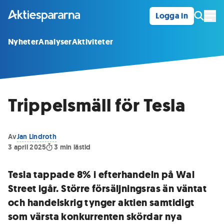
Logga in
Öpp
Nyheter
Analyser
Aktiviteter
Trippelsmäll för Tesla
Av
Jan Lindroth
3 april 2025
3
min lästid
Tesla tappade 8% i efterhandeln på Wal
Street igår. Större försäljningsras än väntat
och handelskrig tynger aktien samtidigt
som värsta konkurrenten skördar nya