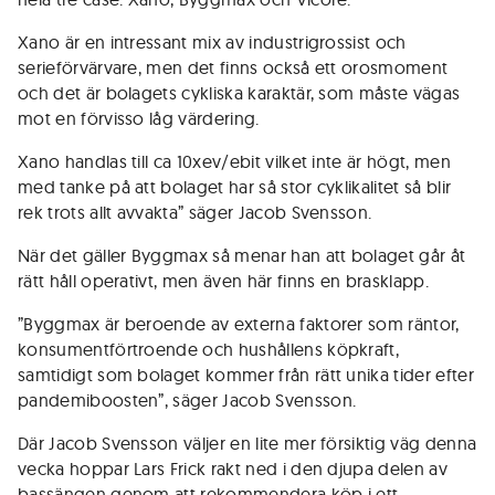
Xano är en intressant mix av industrigrossist och
serieförvärvare, men det finns också ett orosmoment
och det är bolagets cykliska karaktär, som måste vägas
mot en förvisso låg värdering.
Xano handlas till ca 10xev/ebit vilket inte är högt, men
med tanke på att bolaget har så stor cyklikalitet så blir
rek trots allt avvakta” säger Jacob Svensson.
När det gäller Byggmax så menar han att bolaget går åt
rätt håll operativt, men även här finns en brasklapp.
”Byggmax är beroende av externa faktorer som räntor,
konsumentförtroende och hushållens köpkraft,
samtidigt som bolaget kommer från rätt unika tider efter
pandemiboosten”, säger Jacob Svensson.
Där Jacob Svensson väljer en lite mer försiktig väg denna
vecka hoppar Lars Frick rakt ned i den djupa delen av
bassängen genom att rekommendera köp i ett