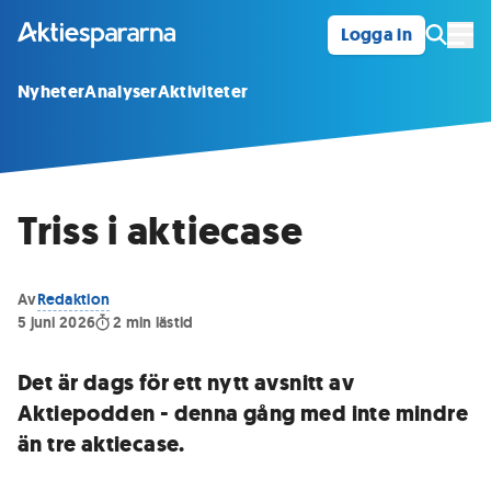
Logga in
Öpp
Nyheter
Analyser
Aktiviteter
Triss i aktiecase
Av
Redaktion
5 juni 2026
2
min lästid
Det är dags för ett nytt avsnitt av
Aktiepodden - denna gång med inte mindre
än tre aktiecase.