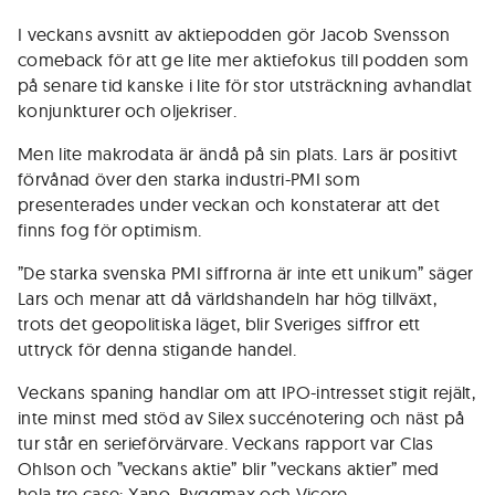
I veckans avsnitt av aktiepodden gör Jacob Svensson
comeback för att ge lite mer aktiefokus till podden som
på senare tid kanske i lite för stor utsträckning avhandlat
konjunkturer och oljekriser.
Men lite makrodata är ändå på sin plats. Lars är positivt
förvånad över den starka industri-PMI som
presenterades under veckan och konstaterar att det
finns fog för optimism.
”De starka svenska PMI siffrorna är inte ett unikum” säger
Lars och menar att då världshandeln har hög tillväxt,
trots det geopolitiska läget, blir Sveriges siffror ett
uttryck för denna stigande handel.
Veckans spaning handlar om att IPO-intresset stigit rejält,
inte minst med stöd av Silex succénotering och näst på
tur står en serieförvärvare. Veckans rapport var Clas
Ohlson och ”veckans aktie” blir ”veckans aktier” med
hela tre case: Xano, Byggmax och Vicore.