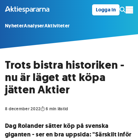
Logga in
Öpp
Nyheter
Analyser
Aktiviteter
Trots bistra historiken -
nu är läget att köpa
jätten Aktier
8 december 2022
6
min lästid
Dag Rolander sätter köp på svenska
giganten - ser en bra uppsida: "Särskilt inför