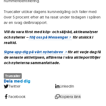
nummeridentifiering.
Truecaller utökar dagens kursnedgång och faller med
över 5 procent efter att ha rasat under tisdagen i spåren
av en svag delårsrapport.
Vill du vara först med köp- och säljråd, aktieanalyser
och nyheter –
följ oss på Messenger
för utskick i
realtid.
Signa upp dig på vårt nyhetsbrev
för att varje dag få
de senaste aktietipsen, affärerna i våra aktieportföljer
och nyheterna sammanfattade.
Truecaller
Dela med dig
Twitter
LinkedIn
Facebook
Kopiera länk