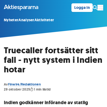
Logga in
Öpp
Nyheter
Analyser
Aktiviteter
Truecaller fortsätter sitt
fall - nytt system i Indien
hotar
Av
Finwire/Redaktionen
29 oktober 2025
1
min lästid
Indien godkänner införande av statlig