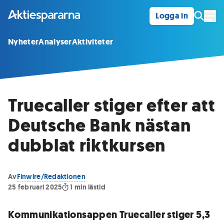
Logga in
Öpp
Nyheter
Analyser
Aktiviteter
Truecaller stiger efter att
Deutsche Bank nästan
dubblat riktkursen
Av
Finwire/Redaktionen
25 februari 2025
1
min lästid
Kommunikationsappen Truecaller stiger 5,3