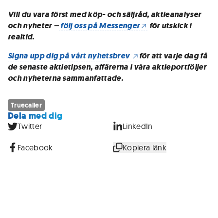
Vill du vara först med köp- och säljråd, aktieanalyser
och nyheter –
följ oss på Messenger
för utskick i
realtid.
Signa upp dig på vårt nyhetsbrev
för att varje dag få
de senaste aktietipsen, affärerna i våra aktieportföljer
och nyheterna sammanfattade.
Truecaller
Dela med dig
Twitter
LinkedIn
Facebook
Kopiera länk