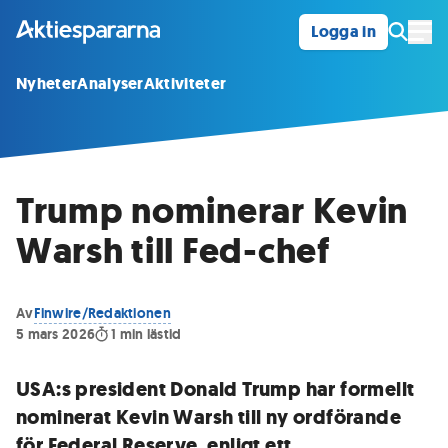
Logga in
Öpp
Nyheter
Analyser
Aktiviteter
Trump nominerar Kevin
Warsh till Fed-chef
Av
Finwire/Redaktionen
5 mars 2026
1
min lästid
USA:s president Donald Trump har formellt
nominerat Kevin Warsh till ny ordförande
för Federal Reserve, enligt ett