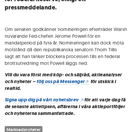
pressmeddelande.
Om senaten godkänner nomineringen efterträder Warsh
nuvarande Fed-chefen Jerome Powell för en
mandatperiod på fyra år. Nomineringen kan dock möta
motstånd då den republikanska senatorn Thom Tillis
sagt att han tänker blockera processen tills en federal
brottsutredning mot Powell läggs ned.
Vill du vara först med köp- och säljråd, aktieanalyser
och nyheter –
följ oss på Messenger
för utskick i
realtid.
Signa upp dig på vårt nyhetsbrev
för att varje dag få
de senaste aktietipsen, affärerna i våra aktieportföljer
och nyheterna sammanfattade.
Marknadsnyheter