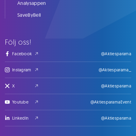
Analysappen
SaveByBell
Följ oss!
Facebook
@Aktiespararna
Instagram
@Aktiespararna_
X
@Aktiespararna
Youtube
@AktiespararnaEvent
LinkedIn
@Aktiespararna