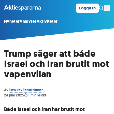
Logga in
Öpp
Nyheter
Analyser
Aktiviteter
Trump säger att både
Israel och Iran brutit mot
vapenvilan
Av
Finwire/Redaktionen
24 juni 2025
1
min lästid
Både Israel och Iran har brutit mot