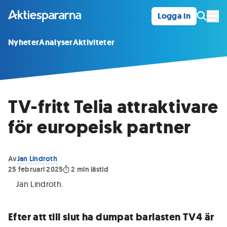
Logga in
Öpp
Nyheter
Analyser
Aktiviteter
TV-fritt Telia attraktivare
för europeisk partner
Av
Jan Lindroth
25 februari 2025
2
min lästid
Jan Lindroth
.
Efter att till slut ha dumpat barlasten TV4 är