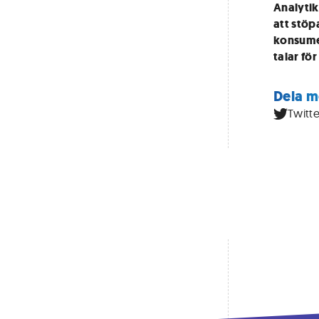
Analytik
att stöp
konsumen
talar fö
Dela m
Twitte