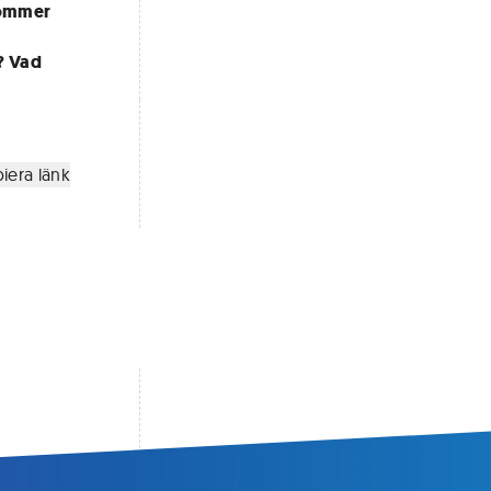
kommer
? Vad
iera länk