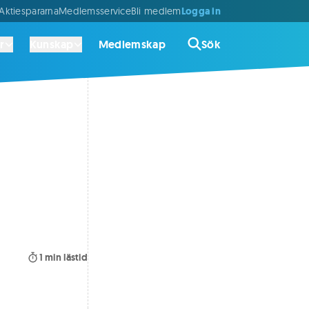
Logga in
ktiespararna
Medlemsservice
Bli medlem
r
Kunskap
Medlemskap
Sök
1
min lästid