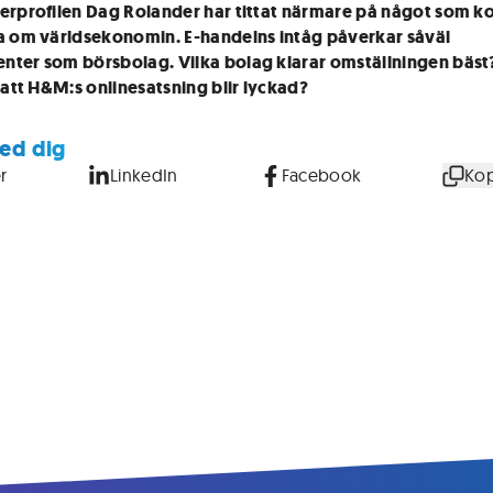
erprofilen Dag Rolander har tittat närmare på något som 
a om världsekonomin. E-handelns intåg påverkar såväl
ter som börsbolag. Vilka bolag klarar omställningen bäst
r att H&M:s onlinesatsning blir lyckad?
ed dig
r
LinkedIn
Facebook
Kop