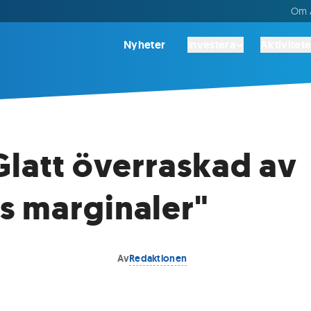
Om A
Nyheter
Investera
Aktivitete
Glatt överraskad av
 marginaler"
Av
Redaktionen