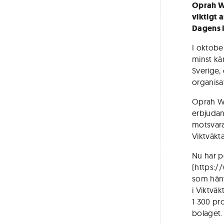
Oprah Wi
viktigt 
Dagens I
I oktobe
minst kä
Sverige,
organisa
Oprah Wi
erbjudan
motsvara
Viktväkta
Nu har p
(https:/
som hänvi
i Viktväk
1 300 pro
bolaget.