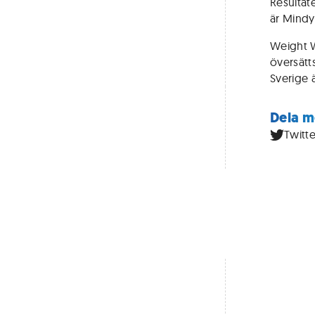
Resultate
är Mind
Weight W
översätts
Sverige 
Dela m
Twitte