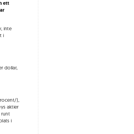
h ett
rar
, inte
 i
r dollar,
rocent/),
eys aktier
 runt
lats i