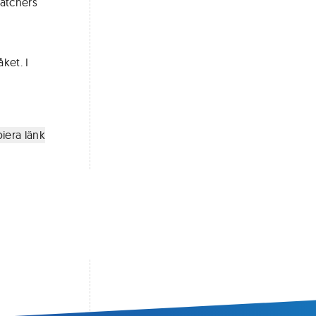
Watchers
n
ket. I
iera länk