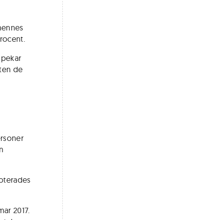
 hennes
procent.
 pekar
eten de
ersoner
n
noterades
mar 2017.