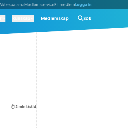
Logga in
ktiespararna
Medlemsservice
Bli medlem
r
Kunskap
Medlemskap
Sök
2
min lästid