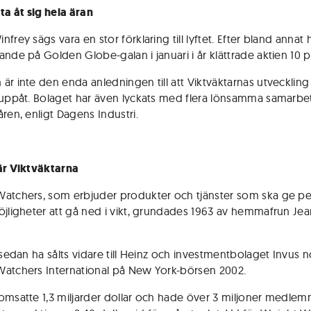
ta åt sig hela äran
frey sägs vara en stor förklaring till lyftet. Efter bland annat
ande på Golden Globe-galan i januari i år klättrade aktien 10 
är inte den enda anledningen till att Viktväktarnas utveckling
 uppåt. Bolaget har även lyckats med flera lönsamma samarb
ren, enligt Dagens Industri.
är Viktväktarna
atchers, som erbjuder produkter och tjänster som ska ge p
öjligheter att gå ned i vikt, grundades 1963 av hemmafrun Jea
t sedan ha sålts vidare till Heinz och investmentbolaget Invus 
atchers International på New York-börsen 2002.
omsatte 1,3 miljarder dollar och hade över 3 miljoner medlem