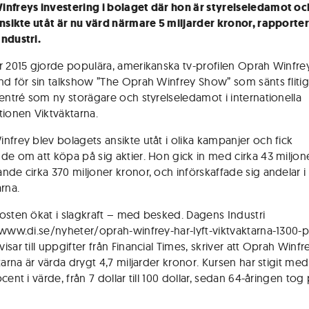
nfreys investering i bolaget där hon är styrelseledamot oc
ansikte utåt är nu värd närmare 5 miljarder kronor, rapporte
ndustri.
r 2015 gjorde populära, amerikanska tv-profilen Oprah Winfrey
nd för sin talkshow ”The Oprah Winfrey Show” som sänts flitigt
 entré som ny storägare och styrelseledamot i internationella
tionen Viktväktarna.
nfrey blev bolagets ansikte utåt i olika kampanjer och fick
de om att köpa på sig aktier. Hon gick in med cirka 43 miljone
nde cirka 370 miljoner kronor, och införskaffade sig andelar i
rna.
osten ökat i slagkraft – med besked. Dagens Industri
/www.di.se/nyheter/oprah-winfrey-har-lyft-viktvaktarna-1300-p
sar till uppgifter från Financial Times, skriver att Oprah Winfr
tarna är värda drygt 4,7 miljarder kronor. Kursen har stigit med
cent i värde, från 7 dollar till 100 dollar, sedan 64-åringen tog p