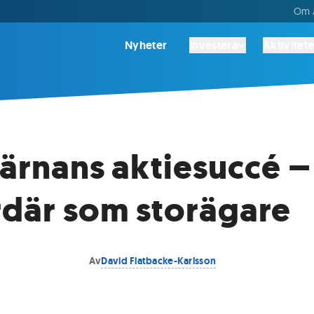
Om A
Nyheter
Investera
Aktivitete
järnans aktiesuccé –
rdär som storägare
Av
David Flatbacke-Karlsson