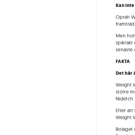
Kan inte 
Oprah Win
framträd
Men hon 
spikrakt
senaste å
FAKTA
Det här 
Weight W
större m
Nidetch.
Efter at
Weight W
Bolaget 