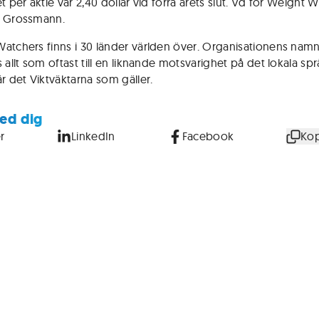
t per aktie var 2,40 dollar vid förra årets slut. Vd för Weight 
y Grossmann.
atchers finns i 30 länder världen över. Organisationens nam
 allt som oftast till en liknande motsvarighet på det lokala språ
är det Viktväktarna som gäller.
ed dig
r
LinkedIn
Facebook
Kop