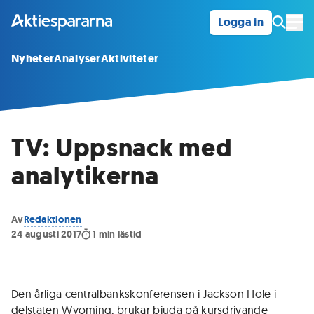
Logga in
Öpp
Nyheter
Analyser
Aktiviteter
TV: Uppsnack med
analytikerna
Av
Redaktionen
24 augusti 2017
1
min lästid
Den årliga centralbankskonferensen i Jackson Hole i
delstaten Wyoming, brukar bjuda på kursdrivande