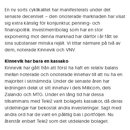
En ny sorts cyklikalitet har manifesterats under det
senaste decenniet – den onoterade marknaden har visat
sig extra känslig för konjunktur, penning- och
finanspolitik. Investmentbolag som har en stor
exponering mot denna marknad har därför i år fått se
sina substanser minska rejält. Vi tittar närmare på två av
dem, noterade Kinnevik och VNV.
Kinnevik har bara en kassako
Kinnevik har gått från att först ha haft en relativ balans
mellan noterade och onoterade innehav till att nu ha en
majoritet i sistnämnda. Under de senaste åren har
ledningen delat ut sitt innehav i dels Millicom, dels
Zalando och MTG. Under en lång tid har dessa
tillsammans med Tele2 varit bolagets kassakor, då deras
utdelningar har bekostat andra investeringar. Sagt med
andra ord har de varit en pålitlig bas i portföljen. Nu
återstår enbart Tele2 som det utdelande bolaget.