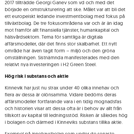
2017 tillträdde Georgi Ganev som vd och med det
började en omstrukturering att ske. Målet var att bli det
ett europeiskt ledande investmentbolag med fokus på
tillväxtbolag. De tre fokusområdena var och är än idag
mot framför allt finansiella tjänster, humankapital och
hälsvårdsektorn. Tema för samtliga är digitala
affärsmodeller, där det finns stor skalbarhet. Ett nytt
område har även tagit form – miljö och den gröna
omställningen. Sistnämnda manifesterades med den
relativt nya investeringen i H2 Green Steel.
Hög risk i substans och aktie
Kinnevik har just nu strax under 40 olika innehav och
flera av dessa är olönsamma. Vidare bedöms deras
affärsmodeller fortfarande vara i en tidig mognadsfas
och historien visar att dessa ofta är i behov av allt från
tillskott av kapital till ledningsstöd. Risken är således hög
i bolagen och därmed i Kinneviks substans tillika aktie.
Exempel på innehavsbolag som under de senaste