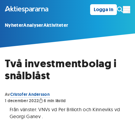
Logga in
Öpp
Nyheter
Analyser
Aktiviteter
Två investmentbolag i
snålblåst
Av
Cristofer Andersson
1 december 2022
6
min lästid
Från vänster: VNVs vd Per Brilioth och Kinneviks vd
Georgi Ganev
.