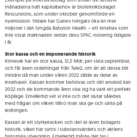
månaderna haft kapitalbehov är bioteknikbolaget
Rescursions, som under oktober genomförde en
nyemission. Vidare har Ganev tvingats öka än mer
miljoner i det tyngda Babylon Health – ett innehav som
inte rosat marknaden sedan dess SPAC-notering tidigare
i år.
Stor kassa och en imponerande historik
Kinnevik har en stor kassa, 12,5 Mdr, per sista september,
och får även utdelningar från Tele2, om än att dessa blir
mindre då man under våren 2022 sålde av delar av
innehavet. Kassan kommer behövas och rätt använd kan
2022 och de kommande åren visa sig ha varit ett perfekt
köpläge. Emellertid vet vi inte och det slutar således
med frågan om vilken tilltro man ska ge och sätta på
ledningen.
Kassan är ett styrketecken och det är även bolagets
historik, vilket har synts i substansvärdets och aktiens
historiska utveckling. Emellertid måste det tas i