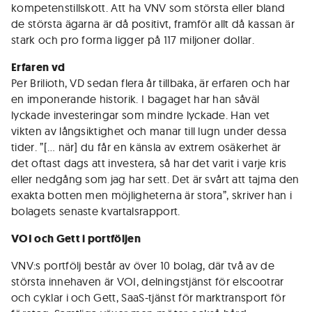
kompetenstillskott. Att ha VNV som största eller bland
de största ägarna är då positivt, framför allt då kassan är
stark och pro forma ligger på 117 miljoner dollar.
Erfaren vd
Per Brilioth, VD sedan flera år tillbaka, är erfaren och har
en imponerande historik. I bagaget har han såväl
lyckade investeringar som mindre lyckade. Han vet
vikten av långsiktighet och manar till lugn under dessa
tider. ”[… när] du får en känsla av extrem osäkerhet är
det oftast dags att investera, så har det varit i varje kris
eller nedgång som jag har sett. Det är svårt att tajma den
exakta botten men möjligheterna är stora”, skriver han i
bolagets senaste kvartalsrapport.
VOI och Gett i portföljen
VNV:s portfölj består av över 10 bolag, där två av de
största innehaven är VOI, delningstjänst för elscootrar
och cyklar i och Gett, SaaS-tjänst för marktransport för