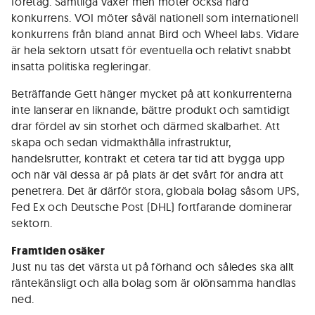
företag. Samtliga växer men möter också hård
konkurrens. VOI möter såväl nationell som internationell
konkurrens från bland annat Bird och Wheel labs. Vidare
är hela sektorn utsatt för eventuella och relativt snabbt
insatta politiska regleringar.
Beträffande Gett hänger mycket på att konkurrenterna
inte lanserar en liknande, bättre produkt och samtidigt
drar fördel av sin storhet och därmed skalbarhet. Att
skapa och sedan vidmakthålla infrastruktur,
handelsrutter, kontrakt et cetera tar tid att bygga upp
och när väl dessa är på plats är det svårt för andra att
penetrera. Det är därför stora, globala bolag såsom UPS,
Fed Ex och Deutsche Post (DHL) fortfarande dominerar
sektorn.
Framtiden osäker
Just nu tas det värsta ut på förhand och således ska allt
räntekänsligt och alla bolag som är olönsamma handlas
ned.