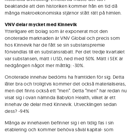
beaktande att den historiken kommer från en tid då
många makroekonomiska stjärnor stått rätt på himlen.
VNV delar mycket med Kinnevik
Ytterligare ett bolag som är exponerat mot den
onoterade marknaden är VNV Global och precis som
hos Kinnevik har de fått se sin substanspremie
förvandlas till en substansrabatt. Per det tredje kvartalet
var substansen, mätt i USD, ned med 50%. Mätt i SEK är
nedgången något mer måttlig: -30%.
Onoterade innehav bedöms ha framtiden för sig. Detta
låter bra och troligtvis kommer det också materialiseras,
men det finns också ett ”men”. Detta ”men” har redan nu
visat sig i ovan nämnda Babylon Health, vilket är ett
innehav de delar med Kinnevik. Utvecklingen sedan
dess? -94%
Många av innehaven befinner sig i en tidig fas i sin
etablering och kommer behöva såväl kapital- som