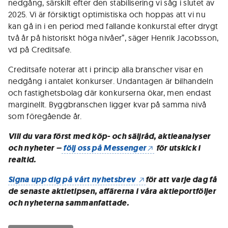
nedgång, särskilt efter den stabilisering vi såg i slutet av
2025. Vi är försiktigt optimistiska och hoppas att vi nu
kan gå in i en period med fallande konkurstal efter drygt
två år på historiskt höga nivåer”, säger Henrik Jacobsson,
vd på Creditsafe.
Creditsafe noterar att i princip alla branscher visar en
nedgång i antalet konkurser. Undantagen är bilhandeln
och fastighetsbolag där konkurserna ökar, men endast
marginellt. Byggbranschen ligger kvar på samma nivå
som föregående år.
Vill du vara först med köp- och säljråd, aktieanalyser
och nyheter –
följ oss på Messenger
för utskick i
realtid.
Signa upp dig på vårt nyhetsbrev
för att varje dag få
de senaste aktietipsen, affärerna i våra aktieportföljer
och nyheterna sammanfattade.