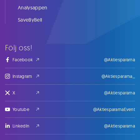
Analysappen
SaveByBell
Följ oss!
Facebook
@Aktiespararna
Instagram
@Aktiespararna_
X
@Aktiespararna
Youtube
@AktiespararnaEvent
LinkedIn
@Aktiespararna