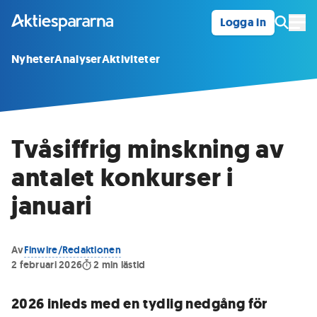
Logga in
Öpp
Nyheter
Analyser
Aktiviteter
Tvåsiffrig minskning av
antalet konkurser i
januari
Av
Finwire/Redaktionen
2 februari 2026
2
min lästid
2026 inleds med en tydlig nedgång för