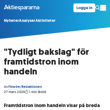
Logga in
Öpp
Nyheter
Analyser
Aktiviteter
"Tydligt bakslag" för
framtidstron inom
handeln
Av
Finwire/Redaktionen
27 mars 2026
1
min lästid
Framtidstron inom handeln visar på breda