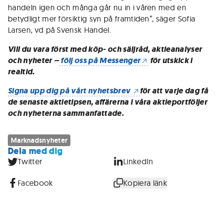
handeln igen och många går nu in i våren med en
betydligt mer försiktig syn på framtiden”, säger Sofia
Larsen, vd på Svensk Handel.
Vill du vara först med köp- och säljråd, aktieanalyser
och nyheter –
följ oss på Messenger
för utskick i
realtid.
Signa upp dig på vårt nyhetsbrev
för att varje dag få
de senaste aktietipsen, affärerna i våra aktieportföljer
och nyheterna sammanfattade.
Marknadsnyheter
Dela med dig
Twitter
LinkedIn
Facebook
Kopiera länk