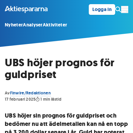
Logga in
Öpp
Nyheter
Analyser
Aktiviteter
UBS höjer prognos för
guldpriset
Av
Finwire/Redaktionen
17 februari 2025
1
min lästid
UBS höjer sin prognos för guldpriset och
bedömer nu att ädelmetallen kan nå en topp
på 3 200 dollar senare i år. Guld har noterat