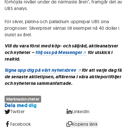
förhöjda nivåer under de närmaste åren", framgår det av
UBS analys.
För silver, platina och palladium upprepar UBS sina
prognoser. Silverpriset väntas till exempel nå 40 dollar i
slutet av året.
Vill du vara först med köp- och säljråd, aktieanalyser
och nyheter –
följ oss på Messenger
för utskick i
realtid.
Signa upp dig på vårt nyhetsbrev
för att varje dag få
de senaste aktietipsen, affärerna i våra aktieportföljer
och nyheterna sammanfattade.
Marknadsnyheter
Dela med dig
Twitter
LinkedIn
Facebook
Kopiera länk