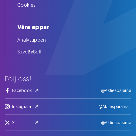
Cookies
Våra appar
Analysappen
SaveByBell
Följ oss!
Facebook
@Aktiespararna
Instagram
@Aktiespararna_
X
@Aktiespararna