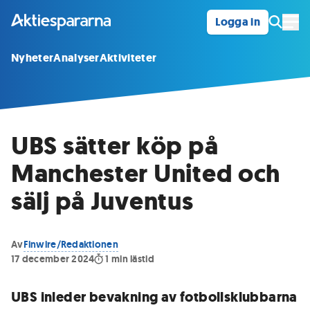
Logga in
Öpp
Nyheter
Analyser
Aktiviteter
UBS sätter köp på
Manchester United och
sälj på Juventus
Av
Finwire/Redaktionen
17 december 2024
1
min lästid
UBS inleder bevakning av fotbollsklubbarna