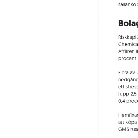
sällankö
Bola
Riskkapit
Chemicals
Affären 
procent.
Flera av
nedgång,
ett stre
(upp 2,5
0,4 proc
Hemfixa
att köpa
GMS rusa