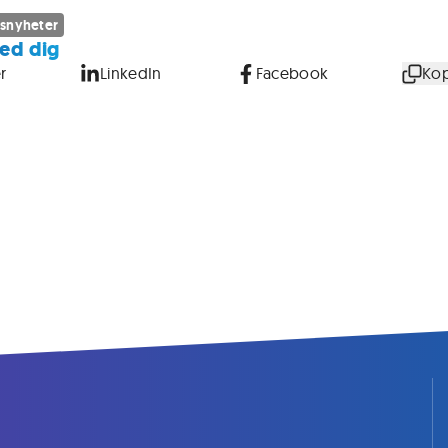
snyheter
ed dig
r
LinkedIn
Facebook
Kop