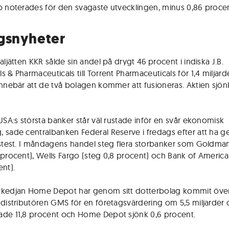
p noterades för den svagaste utvecklingen, minus 0,86 procen
gsnyheter
aljätten KKR sålde sin andel på drygt 46 procent i indiska J.B.
 & Pharmaceuticals till Torrent Pharmaceuticals för 1,4 miljarde
innebär att de två bolagen kommer att fusioneras. Aktien sjön
 USA:s största banker står väl rustade inför en svår ekonomisk
 sade centralbanken Federal Reserve i fredags efter att ha 
sstest. I måndagens handel steg flera storbanker som Goldma
 procent), Wells Fargo (steg 0,8 procent) och Bank of Americ
ent).
rkedjan Home Depot har genom sitt dotterbolag kommit öv
 distributören GMS för en företagsvärdering om 5,5 miljarder d
de 11,8 procent och Home Depot sjönk 0,6 procent.