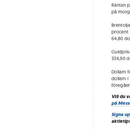
Räntan p
på morgo
Brentolj
procent t
64,80 dol
Guldprise
334,90 do
Dollarn f
dollarn i
föregåe
Vill du 
på Mess
Signa up
aktietip