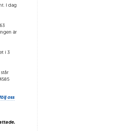
t. I dag
,63
ringen är
t i 3
 står
,4585
följ oss
attade.