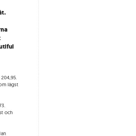
t.
rna
t
utiful
 204,95.
om lägst
73.
st och
dan