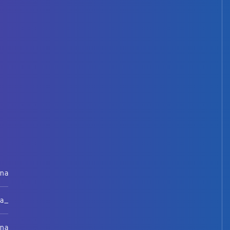
rna
na_
rna