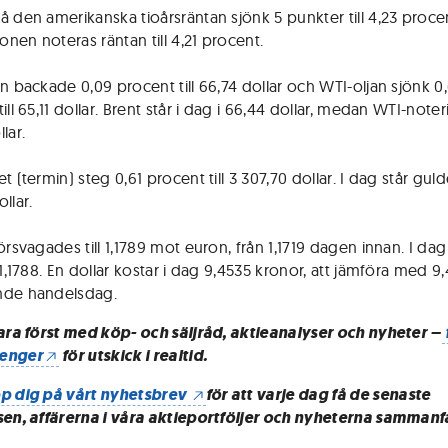
å den amerikanska tioårsräntan sjönk 5 punkter till 4,23 procen
nen noteras räntan till 4,21 procent.
an backade 0,09 procent till 66,74 dollar och WTI-oljan sjönk 0
ill 65,11 dollar. Brent står i dag i 66,44 dollar, medan WTI-note
lar.
t (termin) steg 0,61 procent till 3 307,70 dollar. I dag står gulde
llar.
örsvagades till 1,1789 mot euron, från 1,1719 dagen innan. I dag
 1,1788. En dollar kostar i dag 9,4535 kronor, att jämföra med 9
nde handelsdag.
vara först med köp- och säljråd, aktieanalyser och nyheter –
enger
för utskick i realtid.
p dig på vårt nyhetsbrev
för att varje dag få de senaste
sen, affärerna i våra aktieportföljer och nyheterna sammanf