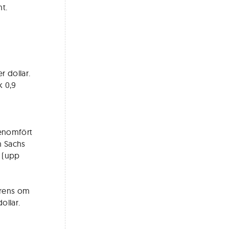
t.
r dollar.
k 0,9
genomfört
n Sachs
a (upp
erens om
ollar.