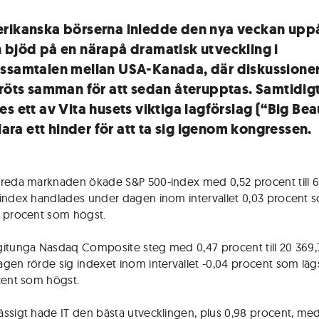
rikanska börserna inledde den nya veckan uppå
 bjöd på en närapå dramatisk utveckling i
ssamtalen mellan USA-Kanada, där diskussione
bröts samman för att sedan återupptas. Samtidig
s ett av Vita husets viktiga lagförslag (“Big Bea
klara ett hinder för att ta sig igenom kongressen.
reda marknaden ökade S&P 500-index med 0,52 procent till 6
index handlades under dagen inom intervallet 0,03 procent s
 procent som högst.
itunga Nasdaq Composite steg med 0,47 procent till 20 369,
gen rörde sig indexet inom intervallet -0,04 procent som läg
cent som högst.
ssigt hade IT den bästa utvecklingen, plus 0,98 procent, me