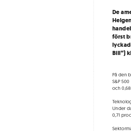
De ame
Helgen
handel
först 
lyckade
Bill”) 
På den b
S&P 500 
och 0,68
Teknolog
Under da
0,71 pro
Sektormä