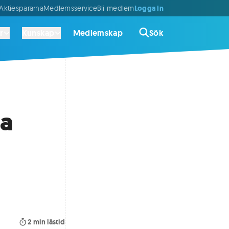
Logga in
ktiespararna
Medlemsservice
Bli medlem
r
Kunskap
Medlemskap
Sök
ra
2
min lästid