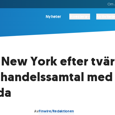
Om A
Nyheter
Investera
Aktivitete
 New York efter tvä
i handelssamtal med
da
Av
Finwire/Redaktionen