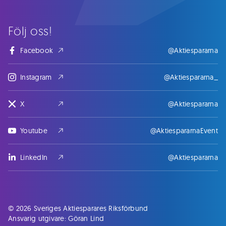
Följ oss!
Facebook
@Aktiespararna
Instagram
@Aktiespararna_
X
@Aktiespararna
Youtube
@AktiespararnaEvent
LinkedIn
@Aktiespararna
© 2026 Sveriges Aktiesparares Riksförbund
Ansvarig utgivare: Göran Lind