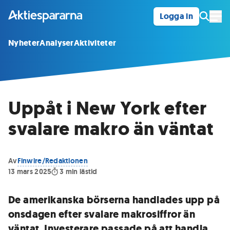
Logga in
Öpp
Nyheter
Analyser
Aktiviteter
Uppåt i New York efter
svalare makro än väntat
Av
Finwire/Redaktionen
13 mars 2025
3
min lästid
De amerikanska börserna handlades upp på
onsdagen efter svalare makrosiffror än
väntat. Investerare passade på att handla