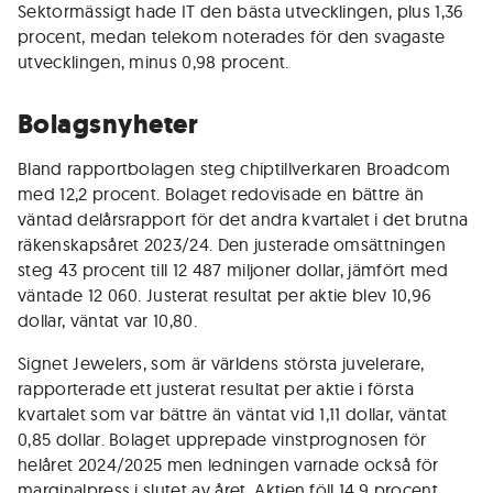
Sektormässigt hade IT den bästa utvecklingen, plus 1,36
procent, medan telekom noterades för den svagaste
utvecklingen, minus 0,98 procent.
Bolagsnyheter
Bland rapportbolagen steg chiptillverkaren Broadcom
med 12,2 procent. Bolaget redovisade en bättre än
väntad delårsrapport för det andra kvartalet i det brutna
räkenskapsåret 2023/24. Den justerade omsättningen
steg 43 procent till 12 487 miljoner dollar, jämfört med
väntade 12 060. Justerat resultat per aktie blev 10,96
dollar, väntat var 10,80.
Signet Jewelers, som är världens största juvelerare,
rapporterade ett justerat resultat per aktie i första
kvartalet som var bättre än väntat vid 1,11 dollar, väntat
0,85 dollar. Bolaget upprepade vinstprognosen för
helåret 2024/2025 men ledningen varnade också för
marginalpress i slutet av året. Aktien föll 14,9 procent.