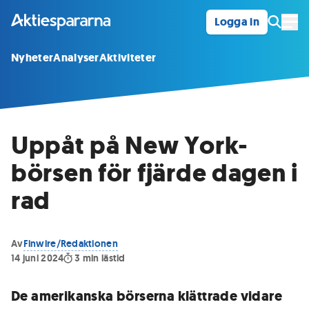
Logga in
Öpp
Nyheter
Analyser
Aktiviteter
Uppåt på New York-
börsen för fjärde dagen i
rad
Av
Finwire/Redaktionen
14 juni 2024
3
min lästid
De amerikanska börserna klättrade vidare