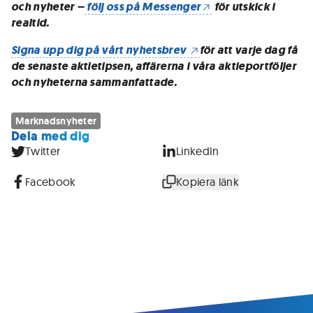
och nyheter –
följ oss på Messenger
för utskick i
realtid.
Signa upp dig på vårt nyhetsbrev
för att varje dag få
de senaste aktietipsen, affärerna i våra aktieportföljer
och nyheterna sammanfattade.
Marknadsnyheter
Dela med dig
Twitter
LinkedIn
Facebook
Kopiera länk