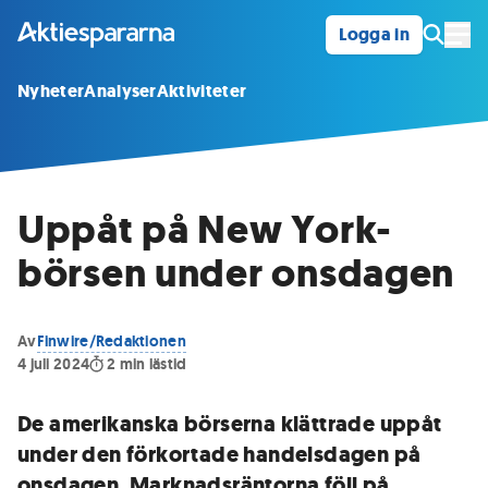
Logga in
Öpp
Nyheter
Analyser
Aktiviteter
Uppåt på New York-
börsen under onsdagen
Av
Finwire/Redaktionen
4 juli 2024
2
min lästid
De amerikanska börserna klättrade uppåt
under den förkortade handelsdagen på
onsdagen. Marknadsräntorna föll på