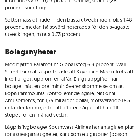
inom intervallet -0,07 procent som lägst och 0,88
procent som högst.
Sektormässigt hade IT den bästa utvecklingen, plus 1,48
procent, medan hälsovård noterades för den svagaste
utvecklingen, minus 0,73 procent.
Bolagsnyheter
Mediejätten Paramount Global steg 6,9 procent. Wall
Street Journal rapporterade att Skydance Media trots allt
inte har gett upp om en affär. Enligt uppgifter har
bolaget nått en preliminär överenskommelse om att
köpa Paramounts kontrollerande ägare, National
Amusements, för 1,75 miljarder dollar, motsvarande 18,5
miljarder kronor, efter att affären såg ut att ha gått i
stöpet för en månad sedan.
Lågprisflygbolaget Southwest Airlines har antagit en plan
för aktieägarrättigheter, känt som ett giftpiller (poison