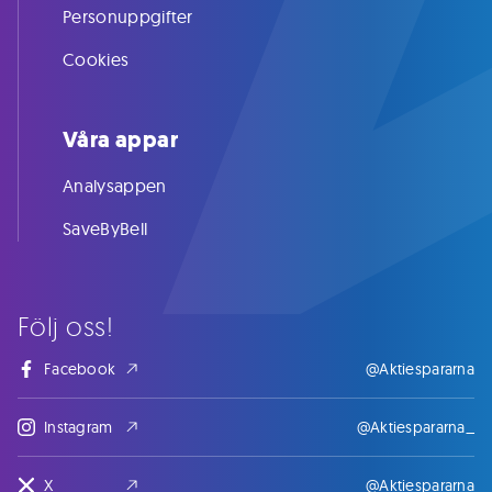
Personuppgifter
Cookies
Våra appar
Analysappen
SaveByBell
Följ oss!
Facebook
@Aktiespararna
Instagram
@Aktiespararna_
X
@Aktiespararna