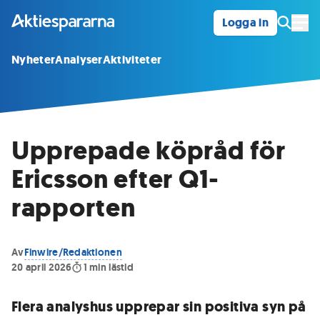
Logga in
Öpp
Nyheter
Analyser
Aktiviteter
Upprepade köpråd för
Ericsson efter Q1-
rapporten
Av
Finwire/Redaktionen
20 april 2026
1
min lästid
Flera analyshus upprepar sin positiva syn på