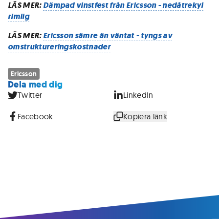
LÄS MER:
Dämpad vinstfest från Ericsson - nedåtrekyl
rimlig
LÄS MER:
Ericsson sämre än väntat - tyngs av
omstruktureringskostnader
Ericsson
Dela med dig
Twitter
LinkedIn
Facebook
Kopiera länk