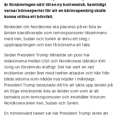
är försämringen nått till en ny bottennivå. Samtidigt
varnar börsexperter för att en kärnvapenkrig skulle
kunna utlösa ett börsfall.
Beskedet om Nordkorea ska placeras på en lista av
länder klassificerade som terrorsponsorer tillsammans
med Iran, Sudan och Syrien är ännu ett steg i
upptrappningen och kan få börserna att falla.
Sedan President Trump tillträdde sin post har
relationerna mellan USA och Nordkoreas diktator Kim
Jong-un försämrats kraftigt. Det har varit en rad
incidenter under året med twitter-attacker och hån från
båda sidorna som nådde nya höjder i måndags.
President Trump beslutade då för att sätta upp landet på
en föga smickrande lista av länder som som är att
betrakta som terrorsponsorer och innehåller förutom
Nordkorea även Iran, Sudan och Syrien.
En minnesvärd tweet var när President Trump skrev att