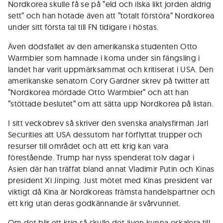
Nordkorea skulle få se på ”eld och ilska likt jorden aldrig
sett” och han hotade även att ”totalt förstöra” Nordkorea
under sitt första tal till FN tidigare i höstas.
Även dödsfallet av den amerikanska studenten Otto
Warmbier som hamnade i koma under sin fängsling i
landet har varit uppmärksammat och kritiserat i USA. Den
amerikanske senatorn Cory Gardner skrev på twitter att
”Nordkorea mördade Otto Warmbier” och att han
”stöttade beslutet” om att sätta upp Nordkorea på listan.
I sitt veckobrev så skriver den svenska analysfirman Jarl
Securities att USA dessutom har förflyttat trupper och
resurser till området och att ett krig kan vara
förestående. Trump har nyss spenderat tolv dagar i
Asien där han träffat bland annat Vladimir Putin och Kinas
president Xi Jinping. Just mötet med Kinas president var
viktigt då Kina är Nordkoreas främsta handelspartner och
ett krig utan deras godkännande är svårvunnet.
Om det blir ett krig så skulle det även kunna eskalera till