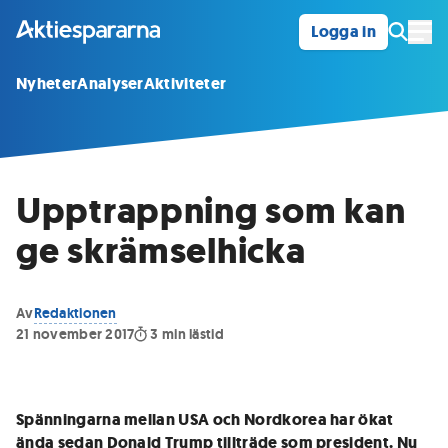
Logga in
Öpp
Nyheter
Analyser
Aktiviteter
Upptrappning som kan
ge skrämselhicka
Av
Redaktionen
21 november 2017
3
min lästid
Spänningarna mellan USA och Nordkorea har ökat
ända sedan Donald Trump tillträde som president. Nu