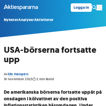
Logga in
Öpp
Nyheter
Analyser
Aktiviteter
USA-börserna fortsatte
upp
Av
Elin Hanspers
16 november 2023
2
min lästid
De amerikanska börserna fortsatte uppåt på
onsdagen i kölvattnet av den positiva
inflationsstatistiken häromdagen. Under