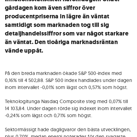
gårdagen kom även siffror över
producentpriserna in lägre än väntat
samtidigt som marknaden tog till sig
detaljhandelssiffror som var något starkare
än väntat. Den tioåriga marknadsräntan
vände uppåt.
På den breda marknaden ökade S&P 500-index med
0,16% till 4 502,88. S&P 500 index handlades under dagen
inom intervallet -0,01% som lägst och 0,57% som högst.
Teknologitunga Nasdaq Composite steg med 0,07% till
14 103,84. Under dagen rörde sig indexet inom intervallet
-0,24% som lägst och 0,71% som högst.
Sektormässigt hade dagligvaror den bästa utvecklingen,
plus 0,70%, medan energi noterades för den svagaste