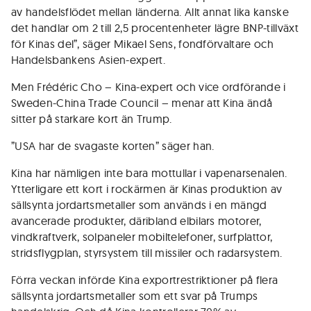
av handelsflödet mellan länderna. Allt annat lika kanske
det handlar om 2 till 2,5 procentenheter lägre BNP-tillväxt
för Kinas del”, säger Mikael Sens, fondförvaltare och
Handelsbankens Asien-expert.
Men Frédéric Cho – Kina-expert och vice ordförande i
Sweden-China Trade Council – menar att Kina ändå
sitter på starkare kort än Trump.
”USA har de svagaste korten” säger han.
Kina har nämligen inte bara mottullar i vapenarsenalen.
Ytterligare ett kort i rockärmen är Kinas produktion av
sällsynta jordartsmetaller som används i en mängd
avancerade produkter, däribland elbilars motorer,
vindkraftverk, solpaneler mobiltelefoner, surfplattor,
stridsflygplan, styrsystem till missiler och radarsystem.
Förra veckan införde Kina exportrestriktioner på flera
sällsynta jordartsmetaller som ett svar på Trumps