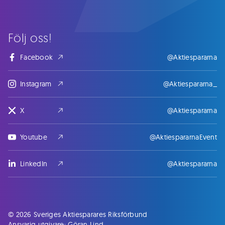
Följ oss!
Facebook
@Aktiespararna
Instagram
@Aktiespararna_
X
@Aktiespararna
Youtube
@AktiespararnaEvent
LinkedIn
@Aktiespararna
© 2026 Sveriges Aktiesparares Riksförbund
Ansvarig utgivare: Göran Lind