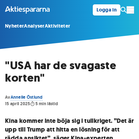
Logga in
Öpp
Nyheter
Analyser
Aktiviteter
"USA har de svagaste
korten"
Av
Annelie Östlund
15 april 2025
5
min lästid
Kina kommer inte böja sig i tullkriget. ”Det är
upp till Trump att hitta en lösning för att
rädda ansiktet”, säger Kina-experten