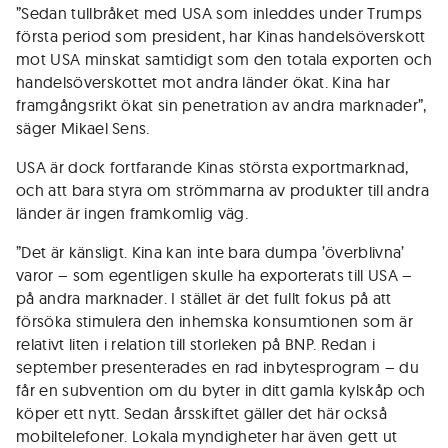
”Sedan tullbråket med USA som inleddes under Trumps
första period som president, har Kinas handelsöverskott
mot USA minskat samtidigt som den totala exporten och
handelsöverskottet mot andra länder ökat. Kina har
framgångsrikt ökat sin penetration av andra marknader”,
säger Mikael Sens.
USA är dock fortfarande Kinas största exportmarknad,
och att bara styra om strömmarna av produkter till andra
länder är ingen framkomlig väg.
”Det är känsligt. Kina kan inte bara dumpa ’överblivna’
varor – som egentligen skulle ha exporterats till USA –
på andra marknader. I stället är det fullt fokus på att
försöka stimulera den inhemska konsumtionen som är
relativt liten i relation till storleken på BNP. Redan i
september presenterades en rad inbytesprogram – du
får en subvention om du byter in ditt gamla kylskåp och
köper ett nytt. Sedan årsskiftet gäller det här också
mobiltelefoner. Lokala myndigheter har även gett ut