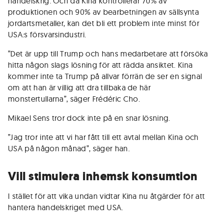
handelskrig. Och då Kina kontrollerar 70% av
produktionen och 90% av bearbetningen av sällsynta
jordartsmetaller, kan det bli ett problem inte minst för
USA:s försvarsindustri.
”Det är upp till Trump och hans medarbetare att försöka
hitta någon slags lösning för att rädda ansiktet. Kina
kommer inte ta Trump på allvar förrän de ser en signal
om att han är villig att dra tillbaka de här
monstertullarna”, säger Frédéric Cho.
Mikael Sens tror dock inte på en snar lösning.
”Jag tror inte att vi har fått till ett avtal mellan Kina och
USA på någon månad”, säger han.
Vill stimulera inhemsk konsumtion
I stället för att vika undan vidtar Kina nu åtgärder för att
hantera handelskriget med USA.