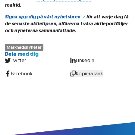
realtid.
Signa upp dig på vårt nyhetsbrev
för att varje dag få
de senaste aktietipsen, affärerna i våra aktieportföljer
och nyheterna sammanfattade.
Marknadsnyheter
Dela med dig
Twitter
LinkedIn
Facebook
Kopiera länk