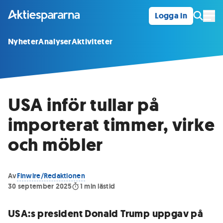
Logga in
Öpp
Nyheter
Analyser
Aktiviteter
USA inför tullar på
importerat timmer, virke
och möbler
Av
Finwire/Redaktionen
30 september 2025
1
min lästid
USA:s president Donald Trump uppgav på