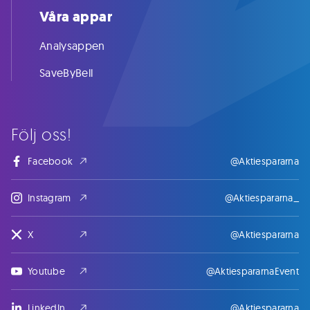
Våra appar
Analysappen
SaveByBell
Följ oss!
Facebook
@Aktiespararna
Instagram
@Aktiespararna_
X
@Aktiespararna
Youtube
@AktiespararnaEvent
LinkedIn
@Aktiespararna