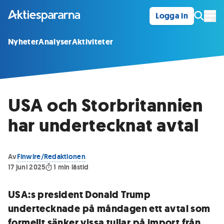
Logga in
Öpp
Nyheter
Analyser
Aktiviteter
USA och Storbritannien
har undertecknat avtal
Av
Finwire/Redaktionen
17 juni 2025
1
min lästid
USA:s president Donald Trump
undertecknade på måndagen ett avtal som
formellt sänker vissa tullar på import från