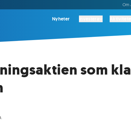
Om A
Nyheter
Investera
Aktivitete
ningsaktien som kla
n
n
.