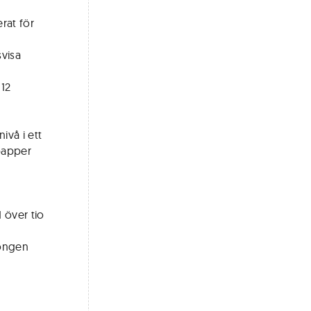
erat för
visa
 12
ivå i ett
spapper
 över tio
pongen