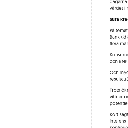
dagarna.
värdet i 
Sura kre
På temat
Bank tid
flera må
Konsumen
och BNP 
Och myck
resultat
Trots ök
vittnar o
potentiel
Kort sag
inte ens
kontinue