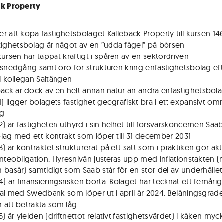
ck Property
ljer att köpa fastighetsbolaget Kallebäck Property till kursen 1
tighetsbolag är något av en ”udda fågel” på börsen
kursen har tappat kraftigt i spåren av en sektordriven
tsnedgång samt oro för strukturen kring enfastighetsbolag ef
 i kollegan Saltängen
bäck är dock av en helt annan natur än andra enfastighetsbol
(1) ligger bolagets fastighet geografiskt bra i ett expansivt om
rg
2) är fastigheten uthyrd i sin helhet till försvarskoncernen Saa
lag med ett kontrakt som löper till 31 december 2031
3) är kontraktet strukturerat på ett sätt som i praktiken gör akti
änteobligation. Hyresnivån justeras upp med inflationstakten 
 basår) samtidigt som Saab står för en stor del av underhålle
4) är finansieringsrisken borta. Bolaget har tecknat ett femårig
tal med Swedbank som löper ut i april år 2024. Belåningsgrad
 att betrakta som låg
5) är yielden (driftnettot relativt fastighetsvärdet) i kåken my