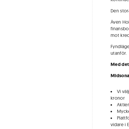
Den stor
Även Hois
finansbo
mot kred
Fyndläge
utanför.
Med det 
Midson
Vi vä
kronor
Aktie
Mycke
Platt
vidare i