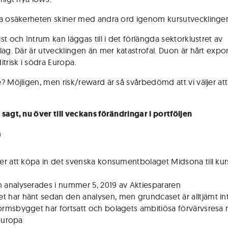
a osäkerheten skiner med andra ord igenom kursutvecklinge
t och Intrum kan läggas till i det förlängda sektorklustret av
lag. Där är utvecklingen än mer katastrofal. Duon är hårt exp
itrisk i södra Europa.
? Möjligen, men risk/reward är så svårbedömd att vi väljer att
sagt, nu över till veckans förändringar i portföljen
a
ljer att köpa in det svenska konsumentbolaget Midsona till kur
n analyserades i nummer 5, 2019 av Aktiespararen
t har hänt sedan den analysen, men grundcaset är alltjämt in
formsbygget har fortsatt och bolagets ambitiösa förvärvsresa r
 Europa