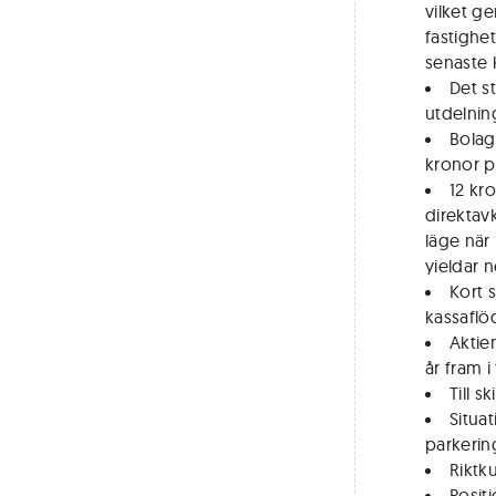
vilket g
fastighet
senaste 
Det s
utdelnin
Bolage
kronor p
12 kr
direktavk
läge när
yieldar 
Kort 
kassaflö
Aktie
år fram i
Till 
Situa
parkerin
Riktk
Posit