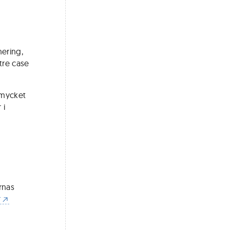
ering,
tre case
 mycket
 i
arnas
r