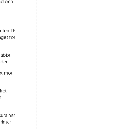
nad och
riten TF
aget för
snabbt
rden.
årt mot
lket
m
surs har
rintar