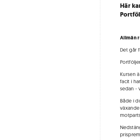
Här ka
Portföl
Allmän r
Det går f
Portfölj
Kursen ä
facit i 
sedan - 
Både i do
växande 
motpartsr
Nedstäng
prisprem