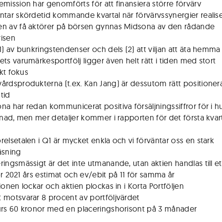
emission har genomförts för att finansiera större förvärv
ntar skördetid kommande kvartal när förvärvssynergier realis
n av få aktörer på börsen gynnas Midsona av den rådande
isen
(1) av bunkringstendenser och dels (2) att viljan att äta hemma
ets varumärkesportfölj ligger även helt rätt i tiden med stort
kt fokus
årdsprodukterna (t.ex. Kan Jang) är dessutom rätt positioner
tid
na har redan kommunicerat positiva försäljningssiffror för i 
ad, men mer detaljer kommer i rapporten för det första kvar
relsetalen i Q1 är mycket enkla och vi förväntar oss en stark
äsning
ringsmässigt är det inte utmanande, utan aktien handlas till et
ör 2021 års estimat och ev/ebit på 11 för samma år
ionen lockar och aktien plockas in i Korta Portföljen
 motsvarar 8 procent av portföljvärdet
urs 60 kronor med en placeringshorisont på 3 månader