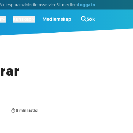
Logga in
ktiespararna
Medlemsservice
Bli medlem
r
Kunskap
Medlemskap
Sök
rar
8
min lästid