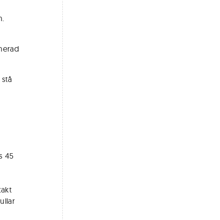
n.
onerad
 stå
s 45
takt
ullar