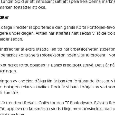
 Lundin Gold är ett intressant sätt att spela hela denna mark
marken fortsätter att öka.
diter
 dåliga krediter rapporterade den gamla Korta Portföljen-favo
igare under dagen. Aktien har straffats hårt sedan vi sålde bol
nader sedan.
tkrediter är extra utsatta i en tid när arbetslösheten stiger 
beräknas kontrahera i storleksordningen 5 till 10 procent i No
et riktigt fördubblades TF Banks kreditförlustnivå. Det slår h
räkningen.
ningen av andelen dåliga lån är banken fortfarande lönsam, vi
m bolagets relativa kvalitet. Dock är vi bara i början av vad so
lt kan ske.
t är trenden i Resurs, Collector och TF Bank dyster. Bjässen Re
 fått uppleva en kursmässig studs i linje med börsindex, utan p
rligt nya lows.