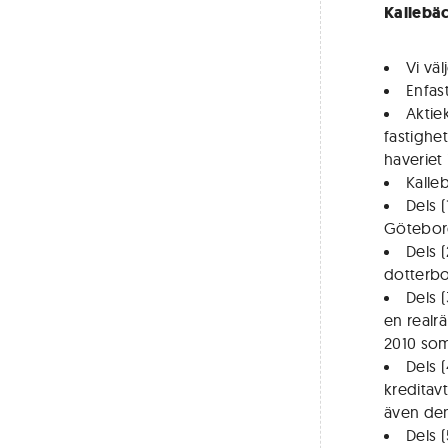
Kallebä
Vi vä
Enfas
Aktie
fastighe
haveriet
Kalle
Dels 
Götebo
Dels (
dotterbo
Dels (
en realr
2010 som
Dels (
kreditav
även den
Dels (