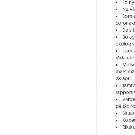
En ny
Nu vä
Som e
coronakr
Dels 
Bolag
ekologis
Egenv
rådande 
Midso
mars mån
28 april
Jämfö
rapportl
Värde
på 12x f
Situat
Köpet
Riktk