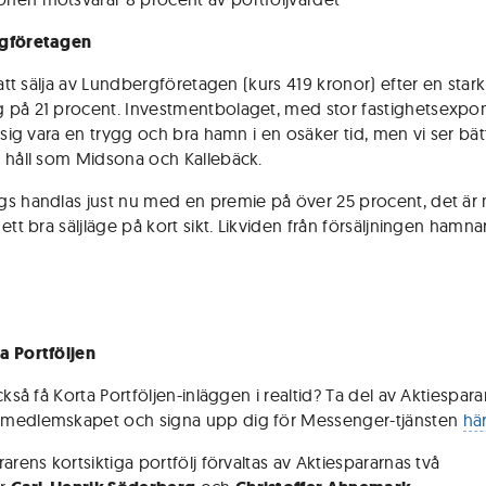
gföretagen
 att sälja av Lundbergföretagen (kurs 419 kronor) efter en stark
på 21 procent. Investmentbolaget, med stor fastighetsexpon
 sig vara en trygg och bra hamn i en osäker tid, men vi ser bät
 håll som Midsona och Kallebäck.
s handlas just nu med en premie på över 25 procent, det är
ett bra säljläge på kort sikt. Likviden från försäljningen hamnar
a Portföljen
ckså få Korta Portföljen-inläggen i realtid? Ta del av Aktiespar
medlemskapet och signa upp dig för Messenger-tjänsten
hä
arens kortsiktiga portfölj förvaltas av Aktiespararnas två