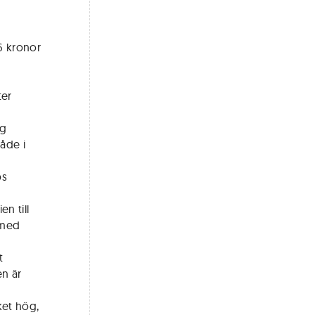
46 kronor
ter
ag
råde i
bs
en till
(med
t
t
en är
cket hög,