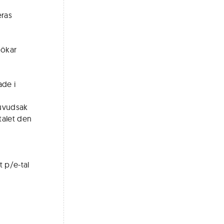
eras
 ökar
ade i
huvudsak
talet den
t p/e-tal