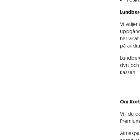
Lundber
Vi väljer
uppgång 
har visat
på andra
Lundberg
dyrt och 
kassan.
Om Kort
Vill du o
Premium
Aktiespar