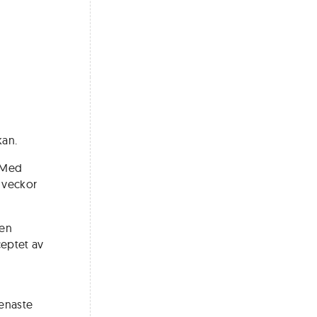
kan.
. Med
å veckor
 en
ceptet av
senaste