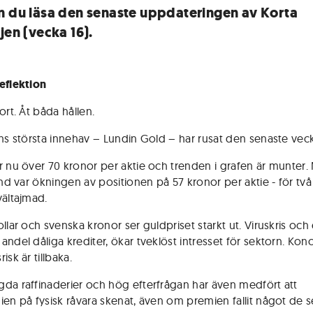
n du läsa den senaste uppdateringen av Korta
jen (vecka 16).
eflektion
ort. Åt båda hållen.
ens största innehav – Lundin Gold – har rusat den senaste vec
r nu över 70 kronor per aktie och trenden i grafen är munter
hand var ökningen av positionen på 57 kronor per aktie - för tv
vältajmad.
llar och svenska kronor ser guldpriset starkt ut. Viruskris och
andel dåliga krediter, ökar tveklöst intresset för sektorn. Kon
isk är tillbaka.
da raffinaderier och hög efterfrågan har även medfört att
ien på fysisk råvara skenat, även om premien fallit något de 