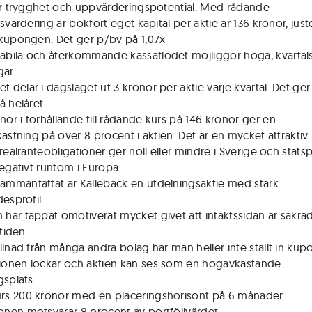
er trygghet och uppvärderingspotential. Med rådande
svärdering är bokfört eget kapital per aktie är 136 kronor, just
kupongen. Det ger p/bv på 1,07x
tabila och återkommande kassaflödet möjliggör höga, kvartals
gar
t delar i dagsläget ut 3 kronor per aktie varje kvartal. Det ger
å helåret
onor i förhållande till rådande kurs på 146 kronor ger en
astning på över 8 procent i aktien. Det är en mycket attraktiv n
 realränteobligationer ger noll eller mindre i Sverige och stat
negativt runtom i Europa
sammanfattat är Kallebäck en utdelningsaktie med stark
desprofil
n har tappat omotiverat mycket givet att intäktssidan är säkrad
 tiden
skillnad från många andra bolag har man heller inte ställt in ku
tionen lockar och aktien kan ses som en högavkastande
gsplats
urs 200 kronor med en placeringshorisont på 6 månader
ionen motsvarar 8 procent av portföljvärdet