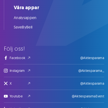
Våra appar
Analysappen
SaveByBell
Följ oss!
Facebook
@Aktiespararna
Instagram
@Aktiespararna_
X
@Aktiespararna
Youtube
@AktiespararnaEvent