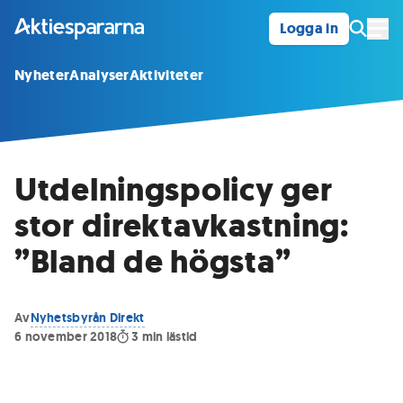
Logga in
Öpp
Nyheter
Analyser
Aktiviteter
Utdelningspolicy ger
stor direktavkastning:
”Bland de högsta”
Av
Nyhetsbyrån Direkt
6 november 2018
3
min lästid