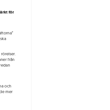
ärkt för
räftorna”
 ska
rörelser.
nner från
 redan
na och
 de mer