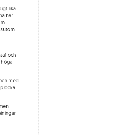
igt lika
rna har
tum
essutom
äta) och
a, höga
i och med
t plocka
g men
elningar