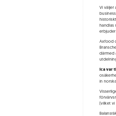
Vi välje
business
historis
handlas 
erbjuder
Axfood o
Branschen
därmed är
utdelning
Ica var 
osäkerhe
in norska
Visserli
förvärvs
(vilket v
Balansräk