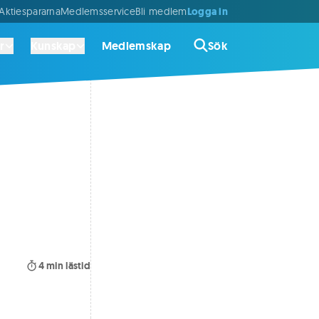
Logga in
ktiespararna
Medlemsservice
Bli medlem
r
Kunskap
Medlemskap
Sök
4
min lästid