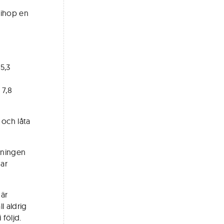
 ihop en
5,3
 7,8
 och låta
stningen
har
 är
l aldrig
 följd.