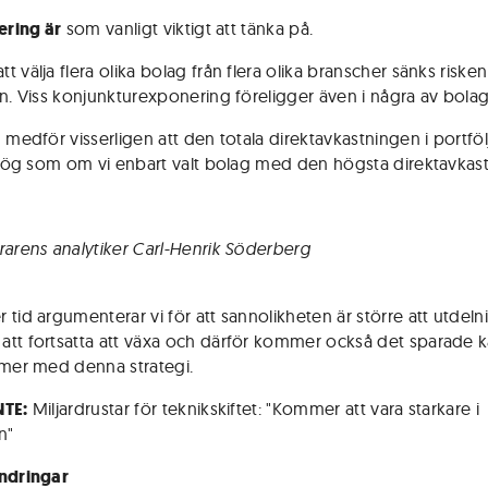
ering är
som vanligt viktigt att tänka på.
 välja flera olika bolag från flera olika branscher sänks risken
en. Viss konjunkturexponering föreligger även i några av bola
 medför visserligen att den totala direktavkastningen i portföl
a hög som om vi enbart valt bolag med den högsta direktavkas
rarens analytiker Carl-Henrik Söderberg
 tid argumenterar vi för att sannolikheten är större att utdel
tt fortsatta att växa och därför kommer också det sparade k
 mer med denna strategi.
NTE:
Miljardrustar för teknikskiftet: "Kommer att vara starkare i
n"
ndringar