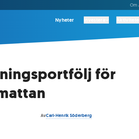
Om A
Nyheter
Investera
Aktivitete
ningsportfölj för
mattan
Av
Carl-Henrik Söderberg