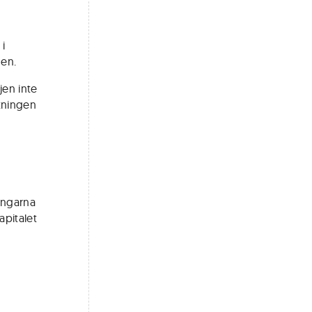
 i
gen.
jen inte
tningen
ningarna
apitalet