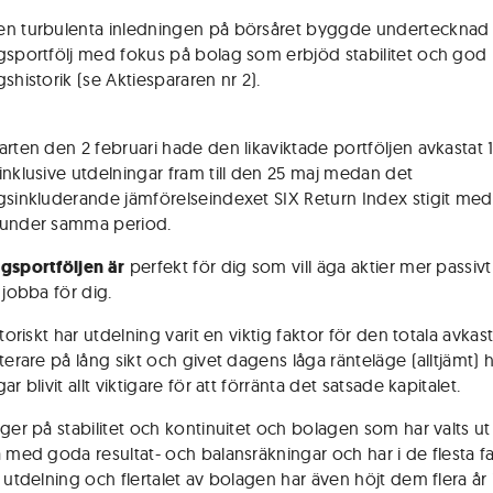
n turbulenta inledningen på börsåret byggde undertecknad
gsportfölj med fokus på bolag som erbjöd stabilitet och god
shistorik (se Aktie­spararen nr 2).
arten den 2 februari hade den likaviktade portföljen avkastat 1
inklusive utdelningar fram till den 25 maj medan det
sinkluderande jäm­fö­relse­­indexet SIX Return Index stigit med
 under samma period.
gsportföljen är
perfekt för dig som vill äga aktier mer passivt
 jobba för dig.
storiskt har utdelning varit en viktig faktor för den totala avka
terare på lång sikt och givet dagens låga ränte­läge (alltjämt) 
ar blivit allt viktigare för att förränta det satsade kapitalet.
gger på stabilitet och kontinuitet och bolagen som har valts ut
 med goda resultat- och balansräkningar och har i de flesta fal
 utdelning och flertalet av bolagen har även höjt dem flera år i