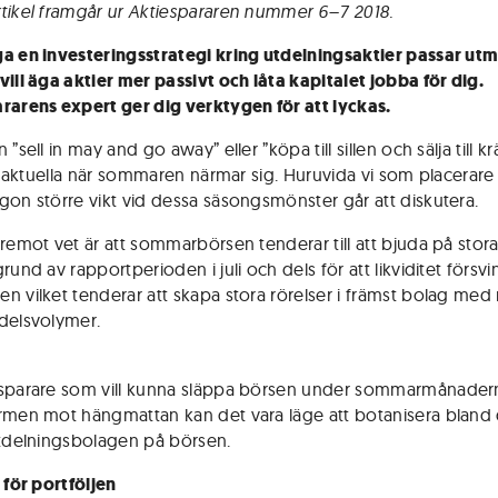
tikel framgår ur Aktiespararen nummer 6–7 2018.
a en investeringsstrategi kring utdelningsaktier passar utm
vill äga aktier mer passivt och låta kapitalet jobba för dig.
rarens expert ger dig verktygen för att lyckas.
 ”sell in may and go away” eller ”köpa till sillen och sälja till k
tid aktuella när sommaren närmar sig. Huruvida vi som placerare
gon större vikt vid dessa säsongsmönster går att diskutera.
remot vet är att sommarbörsen tenderar till att bjuda på stora 
rund av rapportperioden i juli och dels för att likviditet försvi
n vilket tenderar att skapa stora rörelser i främst bolag med
delsvolymer.
sparare som vill kunna släppa börsen under sommarmånader
rmen mot hängmattan kan det vara läge att botanisera bland
utdelningsbolagen på börsen.
 för portföljen