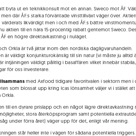
r att byta ut en teknikkonsult mot en annan. Sweco mot ÅF. Väld
 men där ÅF:s starka förväntade vinsttillväxt väger över. Aktie
kt värderats likvärdigt men i och med ÅF:s bättre vinstmomen
nu aktien till en nära 15-procentig rabatt gentemot Sweco. D
 ÅF en högre direktavkastning i nuläget.
ch Orkla är två jättar inom den nordiska dagligvaruhandeln.
 är väldigt konjunkturokänslig till sin natur (vi måste ju alltid 
 intjäningen väldigt pålitlig i basaffären vilket innebär stabil
ar för oss investerare.
tillsammans
med Axfood tidi­gare favoritvalen i sektorn men 
ten som blossat upp kring Icas lönsamhet väljer vi i stället at
 Orkla.
gen till en dyrare prislapp och en något lägre direkt­avkastnin
möj­lig­heter, stora återköpsprogram samt potentiella extrautd
i såg under förra året) väger upp för det, enligt vår mening.
ningen står heller inte i vägen för sådana potentiella triggers.