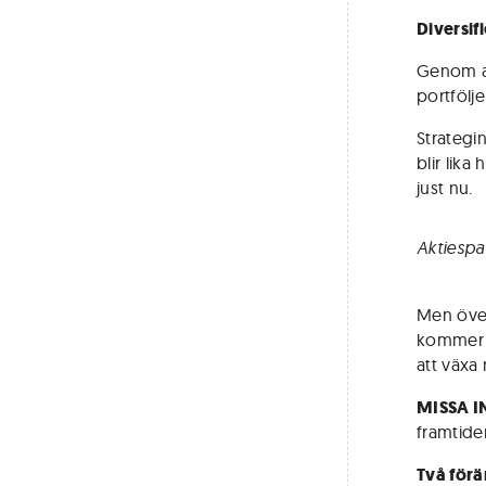
Diversifi
Genom att
portfölj
Strategin
blir lik
just nu.
Aktiespa
Men över
kommer a
att växa
MISSA I
framtide
Två förä