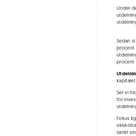
Under de
utdelnin
utdelning
Sedan st
procent 
utdelning
procent
Utdelnin
kapitalet
Ser vi hi
för inves
utdelning
Fokus li
välskötta
sänkt sin