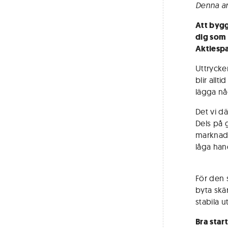
Denna ar
Att bygg
dig som 
Aktiespa
Uttrycken
blir all
lägga nå
Det vi dä
Dels på g
marknade
låga han
För den 
byta skä
stabila 
Bra start