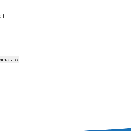
 i
h
iera länk