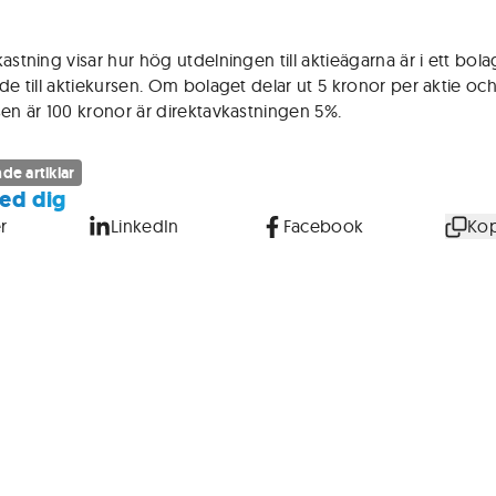
astning visar hur hög utdelningen till aktieägarna är i ett bolag
nde till aktiekursen. Om bolaget delar ut 5 kronor per aktie oc
sen är 100 kronor är direktavkastningen 5%.
de artiklar
ed dig
r
LinkedIn
Facebook
Kop