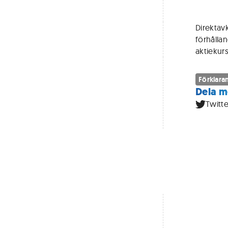
Direktavk
förhålla
aktiekur
Förklaran
Dela m
Twitte