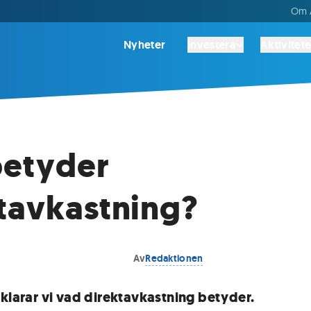
Om A
Nyheter
Investera
Aktivitete
betyder
tavkastning?
Av
Redaktionen
rklarar vi vad direktavkastning betyder.