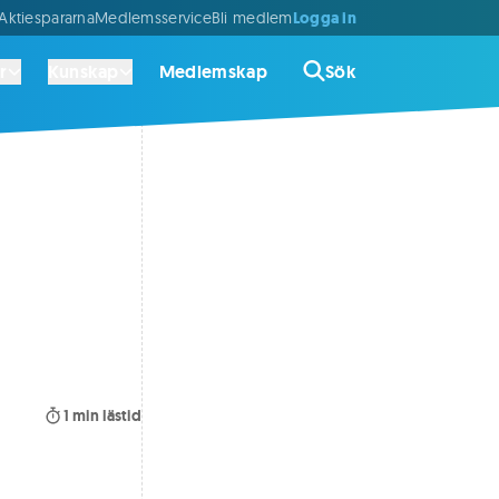
Logga in
ktiespararna
Medlemsservice
Bli medlem
r
Kunskap
Medlemskap
Sök
1
min lästid