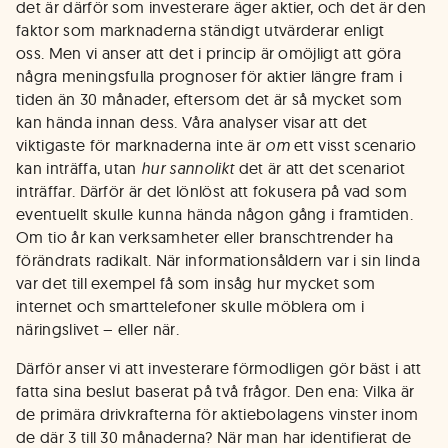
det är därför som investerare äger aktier, och det är den
faktor som marknaderna ständigt utvärderar enligt
oss. Men vi anser att det i princip är omöjligt att göra
några meningsfulla prognoser för aktier längre fram i
tiden än 30 månader, eftersom det är så mycket som
kan hända innan dess. Våra analyser visar att det
viktigaste för marknaderna inte är
om
ett visst scenario
kan inträffa, utan
hur sannolikt
det är att det scenariot
inträffar. Därför är det lönlöst att fokusera på vad som
eventuellt skulle kunna hända någon gång i framtiden.
Om tio år kan verksamheter eller branschtrender ha
förändrats radikalt. När informationsåldern var i sin linda
var det till exempel få som insåg hur mycket som
internet och smarttelefoner skulle möblera om i
näringslivet – eller när.
Därför anser vi att investerare förmodligen gör bäst i att
fatta sina beslut baserat på två frågor. Den ena: Vilka är
de primära drivkrafterna för aktiebolagens vinster inom
de där 3 till 30 månaderna? När man har identifierat de