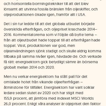
och horisontella borrningstekniker till att det blev
lönsamt att utvinna fossila bränslen från oljeskiffer, och
oljeproduktionen ökade igen, framför allt i USA.
Det i sin tur ledde till att det globala utbudet började
överskrida efterfrågan, och oljepriset kraschade 2014–
2016. Kommentatorerna som vi följde då bytte tema –
från att oljeutbudet hade toppat till att
efterfrågan
hade
toppat. Visst, produktionen var god, men
oljeanvändningen sjönk stadigt och skulle aldrig komma
tillbaka på samma nivåer igen, hävdade de. Och verkade
få rätt: energisektorn gick betydligt sämre än börserna
globalt mellan 2014 och 2020.
Men nu verkar energisektorn ha stått pall för det
omtalade hotet från vikande oljeefterfrågan –
åtminstone för tillfället. Energisektorn har varit solklar
ledare sedan slutet av 2020 och har stigit med
155,9 procent, att jämföra med indexet MSCI Worlds
26,0 procent. Enligt våra analyser är oljepriset den faktor