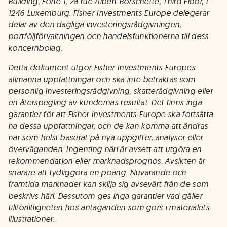
Building, Forte 1, 2a rue Albert Borschette, Third Floor, L-
1246 Luxemburg. Fisher Investments Europe delegerar
delar av den dagliga investeringsrådgivningen,
portföljförvaltningen och handelsfunktionerna till dess
koncernbolag.
Detta dokument utgör Fisher Investments Europes
allmänna uppfattningar och ska inte betraktas som
personlig investeringsrådgivning, skatterådgivning eller
en återspegling av kundernas resultat. Det finns inga
garantier för att Fisher Investments Europe ska fortsätta
ha dessa uppfattningar, och de kan komma att ändras
när som helst baserat på nya uppgifter, analyser eller
överväganden. Ingenting häri är avsett att utgöra en
rekommendation eller marknadsprognos. Avsikten är
snarare att tydliggöra en poäng. Nuvarande och
framtida marknader kan skilja sig avsevärt från de som
beskrivs häri. Dessutom ges inga garantier vad gäller
tillförlitligheten hos antaganden som görs i materialets
illustrationer.