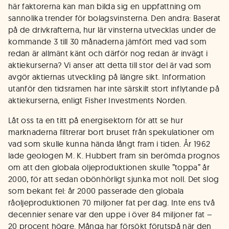
här faktorerna kan man bilda sig en uppfattning om
sannolika trender för bolagsvinsterna. Den andra: Baserat
på de drivkrafterna, hur lär vinsterna utvecklas under de
kommande 3 till 30 månaderna jämfört med vad som
redan är allmänt känt och därför nog redan är invägt i
aktiekurserna? Vi anser att detta till stor del är vad som
avgör aktiernas utveckling på längre sikt. Information
utanför den tidsramen har inte särskilt stort inflytande på
aktiekurserna, enligt Fisher Investments Norden.
Låt oss ta en titt på energisektorn för att se hur
marknaderna filtrerar bort bruset från spekulationer om
vad som skulle kunna hända långt fram i tiden. År 1962
lade geologen M. K. Hubbert fram sin berömda prognos
om att den globala oljeproduktionen skulle ”toppa” år
2000, för att sedan obönhörligt sjunka mot noll. Det slog
som bekant fel: år 2000 passerade den globala
råoljeproduktionen 70 miljoner fat per dag. Inte ens två
decennier senare var den uppe i över 84 miljoner fat –
20 procent högre. Många har försökt förutspå när den