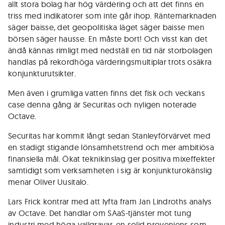
allt stora bolag har hög värdering och att det finns en
triss med indikatorer som inte går ihop. Räntemarknaden
säger baisse, det geopolitiska läget säger baisse men
börsen säger hausse. En måste bort! Och visst kan det
ändå kännas rimligt med nedställ en tid när storbolagen
handlas på rekordhöga värderingsmultiplar trots osäkra
konjunkturutsikter.
Men även i grumliga vatten finns det fisk och veckans
case denna gång är Securitas och nyligen noterade
Octave.
Securitas har kommit långt sedan Stanleyförvärvet med
en stadigt stigande lönsamhetstrend och mer ambitiösa
finansiella mål. Ökat teknikinslag ger positiva mixeffekter
samtidigt som verksamheten i sig är konjunkturokänslig
menar Oliver Uusitalo.
Lars Frick kontrar med att lyfta fram Jan Lindroths analys
av Octave. Det handlar om SAaS-tjänster mot tung
industri med höga vallgravar, en solid proveniens som