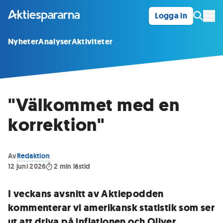
Logga in
Öpp
Nyheter
Analyser
Aktiviteter
"Välkommet med en
korrektion"
Av
Redaktion
12 juni 2026
2
min lästid
I veckans avsnitt av Aktiepodden
kommenterar vi amerikansk statistik som ser
ut att driva på inflationen och Oliver