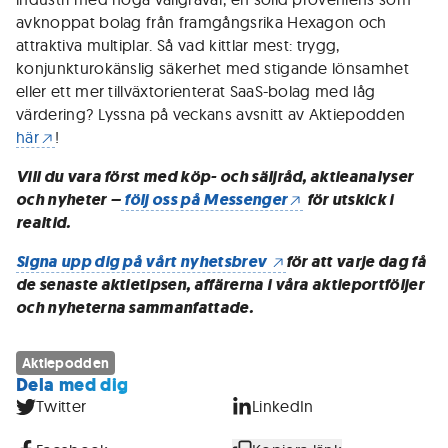
avknoppat bolag från framgångsrika Hexagon och
attraktiva multiplar. Så vad kittlar mest: trygg,
konjunkturokänslig säkerhet med stigande lönsamhet
eller ett mer tillväxtorienterat SaaS-bolag med låg
värdering? Lyssna på veckans avsnitt av Aktiepodden
här
!
Vill du vara först med köp- och säljråd, aktieanalyser
och nyheter –
följ oss på Messenger
för utskick i
realtid.
Signa upp dig på vårt nyhetsbrev
för att varje dag få
de senaste aktietipsen, affärerna i våra aktieportföljer
och nyheterna sammanfattade.
Aktiepodden
Dela med dig
Twitter
LinkedIn