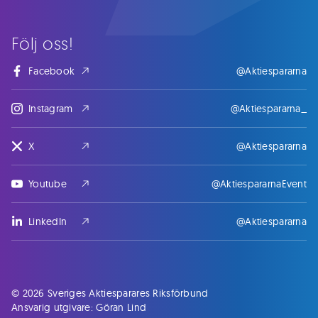
Följ oss!
Facebook
@Aktiespararna
Instagram
@Aktiespararna_
X
@Aktiespararna
Youtube
@AktiespararnaEvent
LinkedIn
@Aktiespararna
© 2026 Sveriges Aktiesparares Riksförbund
Ansvarig utgivare: Göran Lind